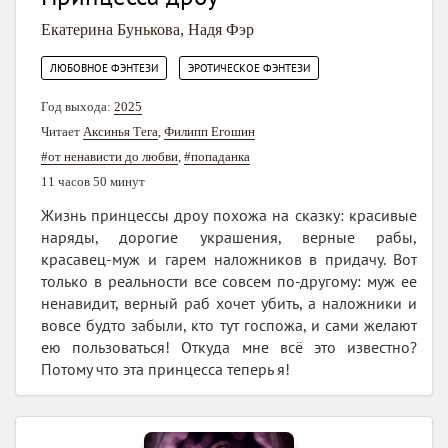
Екатерина Бунькова
,
Надя Фэр
,
ЛЮБОВНОЕ ФЭНТЕЗИ
ЭРОТИЧЕСКОЕ ФЭНТЕЗИ
Год выхода:
2025
Читает
Аксинья Тега
,
Филипп Егошин
#от ненависти до любви
,
#попаданка
11 часов 50 минут
Жизнь принцессы дроу похожа на сказку: красивые
наряды, дорогие украшения, верные рабы,
красавец-муж и гарем наложников в придачу. Вот
только в реальности все совсем по-другому: муж ее
ненавидит, верный раб хочет убить, а наложники и
вовсе будто забыли, кто тут госпожа, и сами желают
ею пользоваться! Откуда мне всё это известно?
Потому что эта принцесса теперь я!