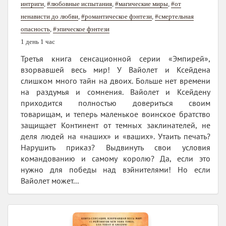
интриги
,
#любовные испытания
,
#магические миры
,
#от
ненависти до любви
,
#романтическое фэнтези
,
#смертельная
опасность
,
#эпическое фэнтези
1 день 1 час
Третья книга сенсационной серии «Эмпирей»,
взорвавшей весь мир! У Вайолет и Ксейдена
слишком много тайн на двоих. Больше нет времени
на раздумья и сомнения. Вайолет и Ксейдену
приходится полностью довериться своим
товарищам, и теперь маленькое воинское братство
защищает Континент от темных заклинателей, не
деля людей на «наших» и «ваших». Утаить печать?
Нарушить приказ? Выдвинуть свои условия
командованию и самому королю? Да, если это
нужно для победы над вэйнителями! Но если
Вайолет может...