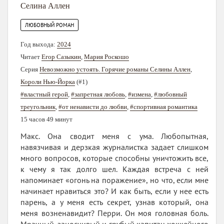
Селина Аллен
ЛЮБОВНЫЙ РОМАН
Год выхода:
2024
Читает
Егор Сазыкин
,
Мария Роскошо
Серия
Невозможно устоять. Горячие романы Селины Аллен
,
Короли Нью-Йорка
(#1)
#властный герой
,
#запретная любовь
,
#измена
,
#любовный
треугольник
,
#от ненависти до любви
,
#спортивная романтика
15 часов 49 минут
Макс. Она сводит меня с ума. Любопытная,
навязчивая и дерзкая журналистка задает слишком
много вопросов, которые способны уничтожить все,
к чему я так долго шел. Каждая встреча с ней
напоминает «огонь на поражение», но что, если мне
начинает нравиться это? И как быть, если у нее есть
парень, а у меня есть секрет, узнав который, она
меня возненавидит? Перри. Он моя головная боль.