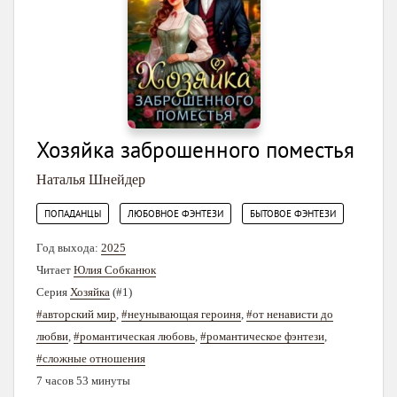
Хозяйка заброшенного поместья
Наталья Шнейдер
,
,
ПОПАДАНЦЫ
ЛЮБОВНОЕ ФЭНТЕЗИ
БЫТОВОЕ ФЭНТЕЗИ
Год выхода:
2025
Читает
Юлия Собканюк
Серия
Хозяйка
(#1)
#авторский мир
,
#неунывающая героиня
,
#от ненависти до
любви
,
#романтическая любовь
,
#романтическое фэнтези
,
#сложные отношения
7 часов 53 минуты