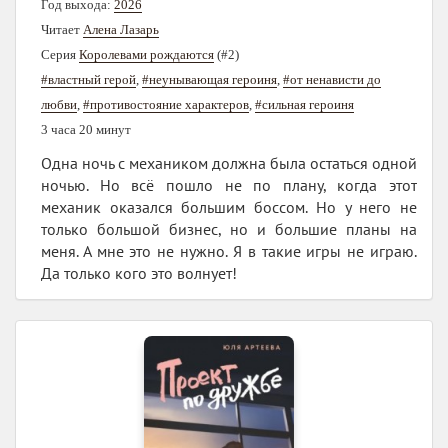
Год выхода:
2026
Читает
Алена Лазарь
Серия
Королевами рождаются
(#2)
#властный герой
,
#неунывающая героиня
,
#от ненависти до
любви
,
#противостояние характеров
,
#сильная героиня
3 часа 20 минут
Одна ночь с механиком должна была остаться одной
ночью. Но всё пошло не по плану, когда этот
механик оказался большим боссом. Но у него не
только большой бизнес, но и большие планы на
меня. А мне это не нужно. Я в такие игры не играю.
Да только кого это волнует!