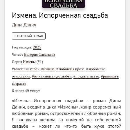
Измена. Испорченная свадьба
Дина Данич
ЛЮБОВНЫЙ РОМАН
Год выхода:
2025
Читает
Валерия Савельева
Серия
Измены
(#1)
#властный герой
,
#измена
,
#любовная проза
,
#любовные
отношения
,
#от ненависти до любви
,
#предательство
,
#разница в
возрасте
6 часов 49 минут
«Измена. Испорченная свадьба» – роман Дины
Данич, входит в цикл «Измены», жанр современный
любовный роман, остросюжетный любовный роман.
Я застукала жениха за изменой на собственной
свадьбе – может ли что-то быть хуже этого?