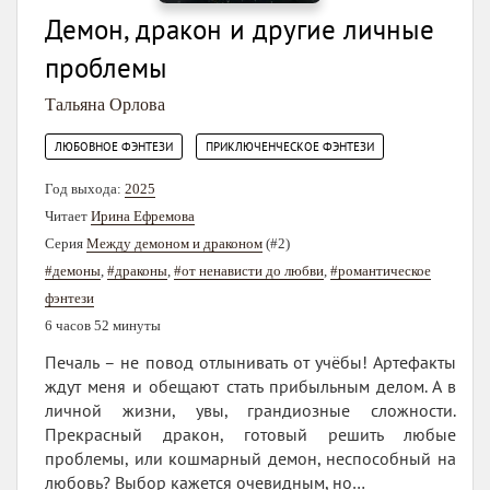
Демон, дракон и другие личные
проблемы
Тальяна Орлова
,
ЛЮБОВНОЕ ФЭНТЕЗИ
ПРИКЛЮЧЕНЧЕСКОЕ ФЭНТЕЗИ
Год выхода:
2025
Читает
Ирина Ефремова
Серия
Между демоном и драконом
(#2)
#демоны
,
#драконы
,
#от ненависти до любви
,
#романтическое
фэнтези
6 часов 52 минуты
Печаль – не повод отлынивать от учёбы! Артефакты
ждут меня и обещают стать прибыльным делом. А в
личной жизни, увы, грандиозные сложности.
Прекрасный дракон, готовый решить любые
проблемы, или кошмарный демон, неспособный на
любовь? Выбор кажется очевидным, но…