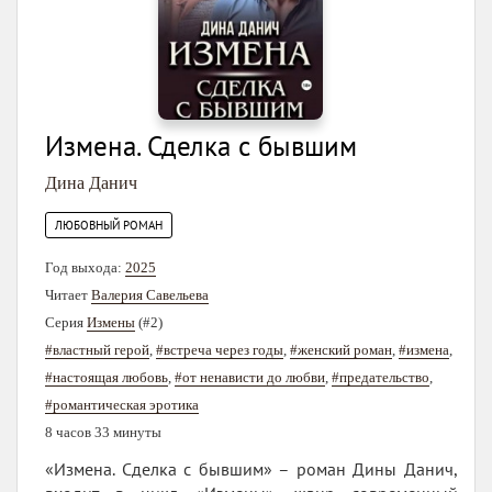
Измена. Сделка с бывшим
Дина Данич
ЛЮБОВНЫЙ РОМАН
Год выхода:
2025
Читает
Валерия Савельева
Серия
Измены
(#2)
#властный герой
,
#встреча через годы
,
#женский роман
,
#измена
,
#настоящая любовь
,
#от ненависти до любви
,
#предательство
,
#романтическая эротика
8 часов 33 минуты
«Измена. Сделка с бывшим» – роман Дины Данич,