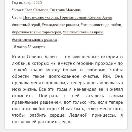
Год выхода:
2025
Читает
Егор Сазыкин
,
Светлана Маврина
Серия
Невозможно устоять. Горячие романы Селины Аллен
#властный герой
,
#молодежные романы
,
#от ненависти до любви
,
#противостояние характеров
,
#сентиментальная проза
,
#сентиментальные романы
18 часов 53 минуты
Книги Селины Аллен – это чувственные истории о
любви, в которых мы вместе с героями проходим по
тонкой грани между болью и любовью, чтобы
обрести такое долгожданное счастье. Рэй. Она
предала меня в прошлом, а теперь вновь ворвалась в
мою жизнь. Все эти годы я ненавидел ее и желал
отомстить. Поиграть с ней казалось самым
правильным решением, вот только что, если теперь
она тоже любит игры? И как быть, если вместо того,
чтобы разбить сердце Ледяной принцессы, я
позволю ей растопить лед в...