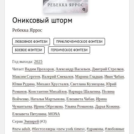
Ониксовый шторм
Ребекка Яррос
,
,
ЛЮБОВНОЕ ФЭНТЕЗИ
ПРИКЛЮЧЕНЧЕСКОЕ ФЭНТЕЗИ
,
БОЕВОЕ ФЭНТЕЗИ
ГЕРОИЧЕСКОЕ ФЭНТЕЗИ
Год выхода:
2025
Читает
Вадим Прохоров
,
Александр Васильев
,
Дмитрий Стрелков
,
Максим Сергеев
,
Валерий Смекалов
,
Марина Гладкая
,
Иван Чабан
,
Юлия Рудина
,
Михаил Хрусталев
,
Светлана Кузнецова
,
Юрий
Романов
,
Константин Михайлов
,
Варвара Шалагина
,
Полина
Войченко
,
Наталья Мартынова
,
Елизавета Чабан
,
Ирина
Чумантьева
,
Ирина Обрезкова
,
Ульяна Романова
,
Дарья Кожина
,
Елизавета Пятунина
,
MONA
Серия
Эмпирей
(#3)
#new adult
,
#бестселлеры «new york times»
,
#драконы
,
#любовные