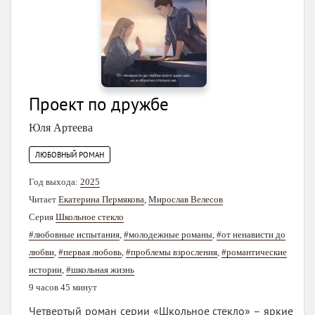
Проект по дружбе
Юля Артеева
ЛЮБОВНЫЙ РОМАН
Год выхода:
2025
Читает
Екатерина Пермякова
,
Мирослав Велесов
Серия
Школьное стекло
#любовные испытания
,
#молодежные романы
,
#от ненависти до
любви
,
#первая любовь
,
#проблемы взросления
,
#романтические
истории
,
#школьная жизнь
9 часов 45 минут
Четвертый роман серии «Школьное стекло» – яркие