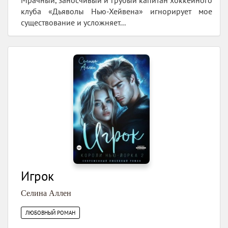
Мрачный, заносчивый и грубый капитан хоккейного
клуба «Дьяволы Нью-Хейвена» игнорирует мое
существование и усложняет...
Игрок
Селина Аллен
ЛЮБОВНЫЙ РОМАН