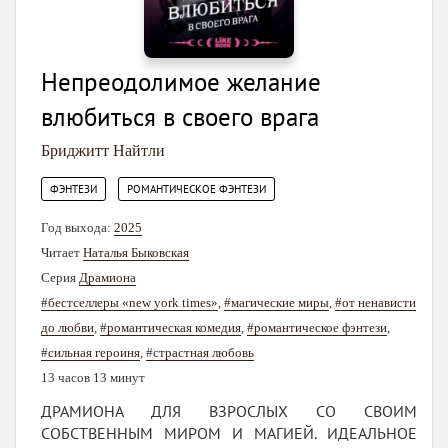
Непреодолимое желание
влюбиться в своего врага
Бриджитт Найтли
,
ФЭНТЕЗИ
РОМАНТИЧЕСКОЕ ФЭНТЕЗИ
Год выхода:
2025
Читает
Наталья Быковская
Серия
Драмиона
#бестселлеры «new york times»
,
#магические миры
,
#от ненависти
до любви
,
#романтическая комедия
,
#романтическое фэнтези
,
#сильная героиня
,
#страстная любовь
13 часов 13 минут
ДРАМИОНА ДЛЯ ВЗРОСЛЫХ СО СВОИМ
СОБСТВЕННЫМ МИРОМ И МАГИЕЙ. ИДЕАЛЬНОЕ