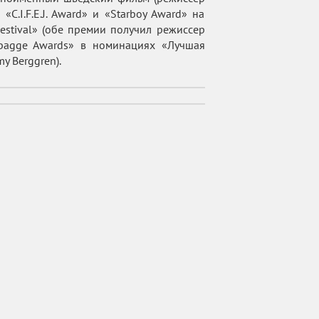
C.I.F.E.J. Award» и «Starboy Award» на
Festival» (обе премии получил режиссер
dbagge Awards» в номинациях «Лучшая
y Berggren).