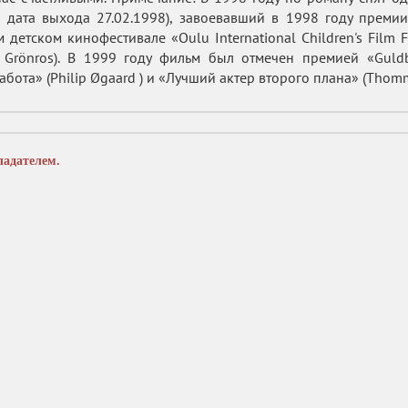
; дата выхода 27.02.1998), завоевавший в 1998 году премии «
детском кинофестивале «Oulu International Children's Film 
 Grönros). В 1999 году фильм был отмечен премией «Gul
бота» (Philip Øgaard ) и «Лучший актер второго плана» (Thomm
ладателем.