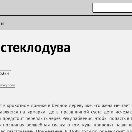
ры
 стеклодува
КАЗКИ
нокурова
т в крохотном домике в бедной деревушке. Его жена мечтает о
авляется на ярмарку, где в праздничной суете дети исчезают
 предстоит переплыть через Реку забвения, чтобы попасть в 
 поэтичная волшебная сказка о том, куда приводят наши ж
нас счастливыми. Примечание: В 1998 году по роману снят 