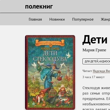
полекниг
Главная
Новинки
Популярное
Жан
Дети
Мария Грипе
ДЛЯ ДЕТЕЙ, АУДИОС
Читает
Надежда Ви
3 часа 17 минут
Стеклодув живе
раз семья отпр
предрешена. Ей
необыкновенно
всегда делает 