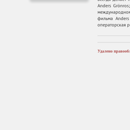
Anders Grönros
международном 
фильма Anders
операторская ра
Удалено правооб