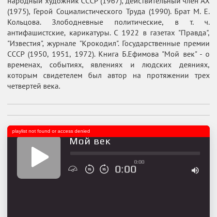
народный художник СССР (1967), действительный член АХ
(1975), Герой Социалистического Труда (1990). Брат М. Е.
Кольцова. Злободневные политические, в т. ч.
антифашистские, карикатуры. С 1922 в газетах "Правда",
"Известия", журнале "Крокодил". Государственные премии
СССР (1950, 1951, 1972). Книга Б.Ефимова "Мой век" - о
временах, событиях, явлениях и людских деяниях,
которым свидетелем был автор на протяжении трех
четвертей века.
playlist not found or access denied
Мой век
0:00
0:00