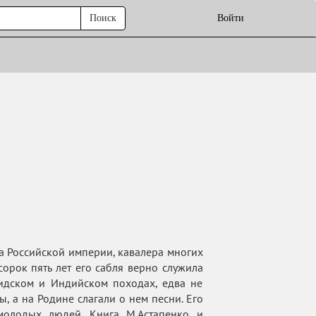
Поиск
Войти
фа Российской империи, кавалера многих
орок пять лет его сабля верно служила
идском и Индийском походах, едва не
, а на Родине слагали о нем песни. Его
молодых людей. Книга М.Астапенко и