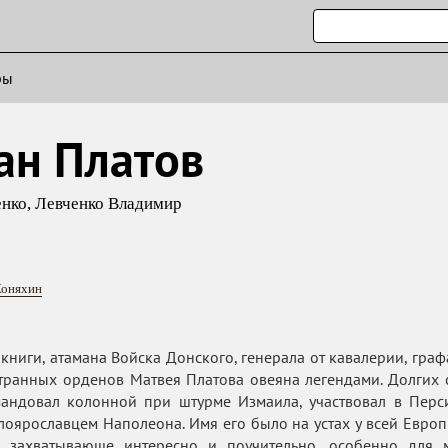
ры
ан Платов
енко
,
Левченко Владимир
Коняхин
 книги, атамана Войска Донского, генерала от кавалерии, гра
транных орденов Матвея Платова овеяна легендами. Долгих с
мандовал колонной при штурме Измаила, участвовал в Перс
оярославцем Наполеона. Имя его было на устах у всей Европы
 захватывающе интересно и поучительно, особенно для 