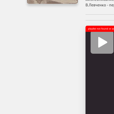
В.Левченко - п
playlist not found or 