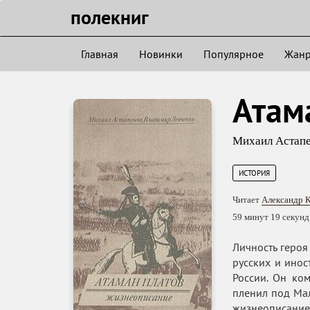
полекниг
Главная
Новинки
Популярное
Жан
Атам
Михаил Астап
ИСТОРИЯ
Читает
Александр 
59 минут 19 секунд
Личность героя
русских и инос
России. Он ко
пленил под Мал
жизнеописание