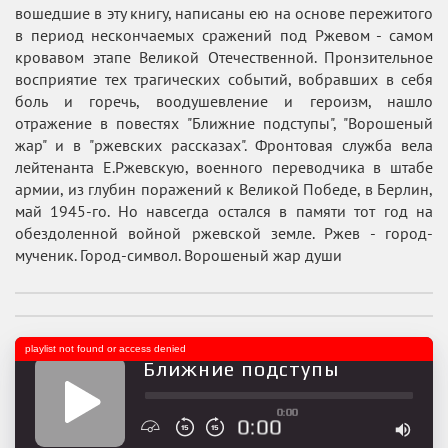
вошедшие в эту книгу, написаны ею на основе пережитого
в период нескончаемых сражений под Ржевом - самом
кровавом этапе Великой Отечественной. Пронзительное
восприятие тех трагических событий, вобравших в себя
боль и горечь, воодушевление и героизм, нашло
отражение в повестях "Ближние подступы", "Ворошеный
жар" и в "ржевских рассказах". Фронтовая служба вела
лейтенанта Е.Ржевскую, военного переводчика в штабе
армии, из глубин поражений к Великой Победе, в Берлин,
май 1945-го. Но навсегда остался в памяти тот год на
обездоленной войной ржевской земле. Ржев - город-
мученик. Город-символ. Ворошеный жар души
playlist not found or access denied
Ближние подступы
0:00
0:00