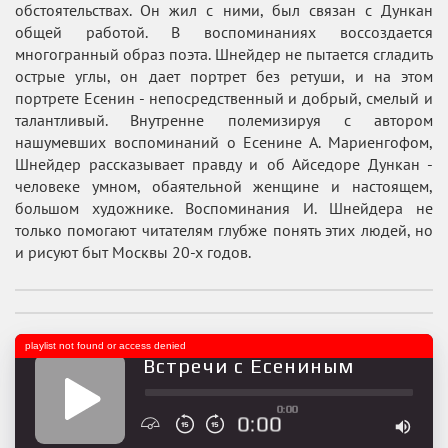
обстоятельствах. Он жил с ними, был связан с Дункан
общей работой. В воспоминаниях воссоздается
многогранный образ поэта. Шнейдер не пытается сгладить
острые углы, он дает портрет без ретуши, и на этом
портрете Есенин - непосредственный и добрый, смелый и
талантливый. Внутренне полемизируя с автором
нашумевших воспоминаний о Есенине А. Мариенгофом,
Шнейдер рассказывает правду и об Айседоре Дункан -
человеке умном, обаятельной женщине и настоящем,
большом художнике. Воспоминания И. Шнейдера не
только помогают читателям глубже понять этих людей, но
и рисуют быт Москвы 20-х годов.
playlist not found or access denied
Встречи с Есениным
0:00
0:00