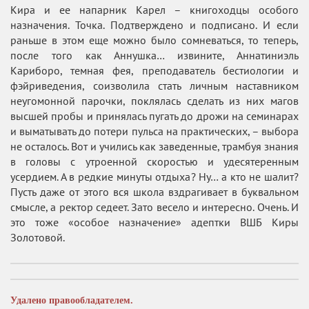
Кира и ее напарник Карел – книгоходцы особого
назначения. Точка. Подтверждено и подписано. И если
раньше в этом еще можно было сомневаться, то теперь,
после того как Аннушка… извините, Аннатиниэль
Кариборо, темная фея, преподаватель бестиологии и
фэйриведения, соизволила стать личным наставником
неугомонной парочки, поклялась сделать из них магов
высшей пробы и принялась пугать до дрожи на семинарах
и выматывать до потери пульса на практических, – выбора
не осталось. Вот и учились как заведенные, трамбуя знания
в головы с утроенной скоростью и удесятеренным
усердием. А в редкие минуты отдыха? Ну… а кто не шалит?
Пусть даже от этого вся школа вздрагивает в буквальном
смысле, а ректор седеет. Зато весело и интересно. Очень. И
это тоже «особое назначение» адептки ВШБ Киры
Золотовой.
Удалено правообладателем.