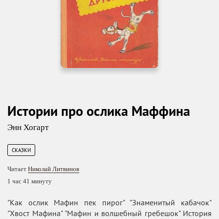
Истории про ослика Маффина
Энн Хогарт
СКАЗКИ
Читает
Николай Литвинов
1 час 41 минуту
"Как ослик Мафин пек пирог" "Знаменитый кабачок"
"Хвост Мафина" "Мафин и волшебный гребешок" История