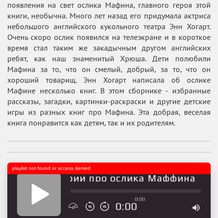
появления на свет ослика Мафина, главного героя этой
книги, необычна. Много лет назад его придумала актриса
небольшого английского кукольного театра Энн Хогарт.
Очень скоро ослик появился на телеэкране и в короткое
время стал таким же закадычным другом английских
ребят, как наш знаменитый Хрюша. Дети полюбили
Мафина за то, что он смелый, добрый, за то, что он
хороший товарищ. Энн Хогарт написала об ослике
Мафине несколько книг. В этом сборнике - избранные
рассказы, загадки, картинки-раскраски и другие детские
игры из разных книг про Мафина. Эта добрая, веселая
книга понравится как детям, так и их родителям.
playlist not found or access denied
Истории про ослика Маффина
0:00
0:00