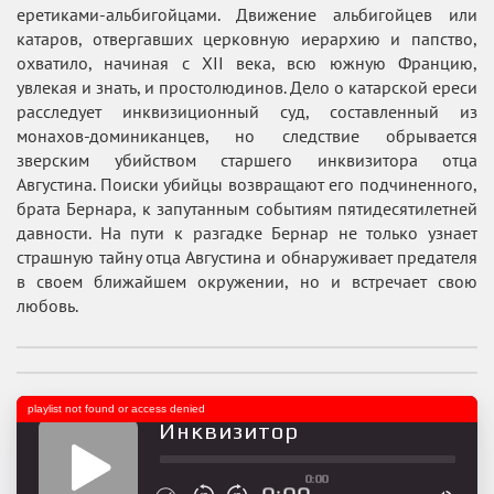
еретиками-альбигойцами. Движение альбигойцев или
катаров, отвергавших церковную иерархию и папство,
охватило, начиная с XII века, всю южную Францию,
увлекая и знать, и простолюдинов. Дело о катарской ереси
расследует инквизиционный суд, составленный из
монахов-доминиканцев, но следствие обрывается
зверским убийством старшего инквизитора отца
Августина. Поиски убийцы возвращают его подчиненного,
брата Бернара, к запутанным событиям пятидесятилетней
давности. На пути к разгадке Бернар не только узнает
страшную тайну отца Августина и обнаруживает предателя
в своем ближайшем окружении, но и встречает свою
любовь.
playlist not found or access denied
Инквизитор
0:00