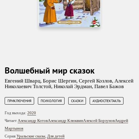
Волшебный мир сказок
Евгений Шварц
,
Борис Шергин
,
Сергей Козлов
,
Алексей
Николаевич Толстой
,
Николай Эрдман
,
Павел Бажов
,
,
,
ПРИКЛЮЧЕНИЯ
ПСИХОЛОГИЯ
СКАЗКИ
АУДИОСПЕКТАКЛЬ
Год выхода:
2020
Читает
Александр Котов
Александр Клюквин
Алексей Борзунов
Андрей
Мартынов
Серия
Уральские сказы
,
Для детей