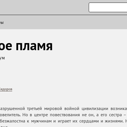
ры
ое пламя
ум
Сидоров
азрушенной третьей мировой войной цивилизации возника
велитель. Но в центре повествования не он, а его сестра 
безжалостна к мужчинам и играет их сердцами и жизнями. Н