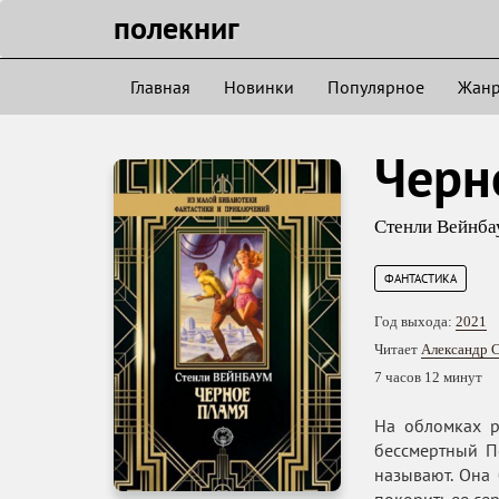
полекниг
Главная
Новинки
Популярное
Жан
Черн
Стенли Вейнба
ФАНТАСТИКА
Год выхода:
2021
Читает
Александр 
7 часов 12 минут
На обломках р
бессмертный По
называют. Она 