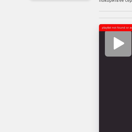
покорить ее се
playlist not found or 