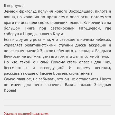
Я вернулся.
Земной фригольд получил нового Восходящего, пилота и
воина, но колония по-прежнему в опасности, потому что
враги не оставили своих зловещих планов. Все решится на
большом Тинге под светоносным Игг-Древом, где
соберутся Народы нашего Круга.
Есть и другая угроза – та, что сверкает в ночных небесах,
управляет релятивистскими струями диска аккреции и
повелевает сменой Знаков небесного календаря. Владыки
Вечности не должны узнать о том, кто делит со мной тело.
Но кто такой он сам? Почему столь опасен для них,
бессмертных и всеведущих? И почему легенды,
рассказывающие о Тысяче Братьев, столь темны?
Самое главное, не забывать, что он не остановится. Ничто
не имеет для него значения. Важна только Звездная
Кровь!
Удалено правообладателем.