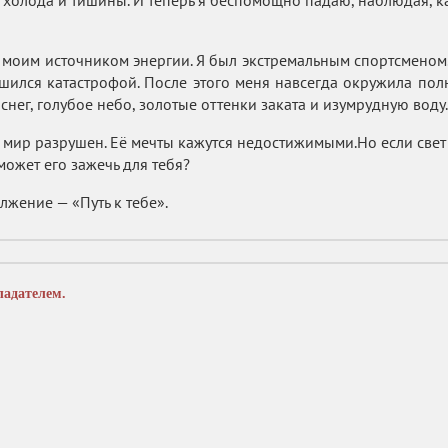
 холода и тишины. И теперь я беспомощно падаю, наблюдая, ка
моим источником энергии. Я был экстремальным спортсменом.
шился катастрофой. После этого меня навсегда окружила полн
нег, голубое небо, золотые оттенки заката и изумрудную воду. 
мир разрушен. Её мечты кажутся недостижимыми.Но если свет 
может его зажечь для тебя?
ние — «Путь к тебе».
ладателем.