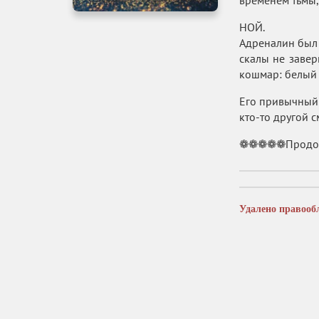
временем тьмы,
НОЙ.
Адреналин был 
скалы не завер
кошмар: белый с
Его привычный 
кто-то другой с
❁❁❁❁❁Продолже
Удалено правооб