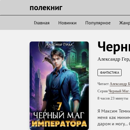
полекниг
Главная
Новинки
Популярное
Жан
Черн
Александр Гер
ФАНТАСТИКА
Читает
Александр 
Серия
Черный Маг 
8 часов 23 минуты
Я Максим Темни
меня как миним
даром и могу… 