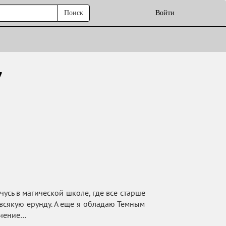
Поиск
Войти
7
чусь в магической школе, где все старше
 всякую ерунду. А еще я обладаю Темным
ючение…