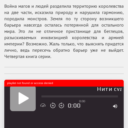
Война магов и людей разделила территорию королевства
на две части, исказила природу и нарушила гармонию,
породила монстров. Земля по ту сторону возникшего
барьера навсегда осталась потерянной для остального
мира. Это ли не отличное пристанище для беглецов,
разыскиваемых инквизицией королевства и армией
империи? Возможно. Жаль только, что выяснять придется
лично, ведь пересечь обратно барьер уже не выйдет.
Четвертая книга серии.
playlist not found or access denied
Нити судьб
0:00
0:00