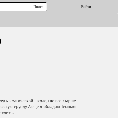
Поиск
Войти
9
чусь в магической школе, где все старше
 всякую ерунду. А еще я обладаю Темным
ючение…