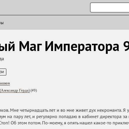
ры
ый Маг Императора 
да
ЕЗИ
Башков
(Александр Герда)
(#9)
ков. Мне четырнадцать лет и во мне живет дух некроманта. Я у
ум на пару лет, и регулярно попадаю в кабинет директора за
Стоп! Об этом потом. По-моему, я опять нашел какое-то прикл