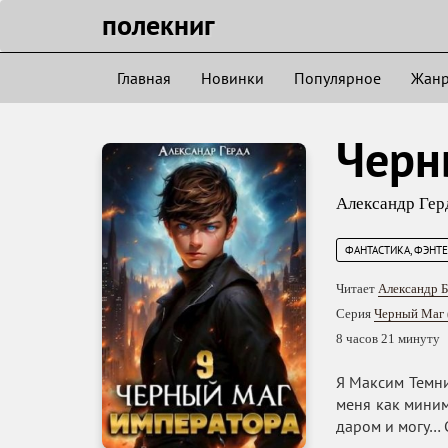
полекниг
Главная
Новинки
Популярное
Жан
Черн
Александр Гер
ФАНТАСТИКА, ФЭНТ
Читает
Александр 
Серия
Черный Маг 
8 часов 21 минуту
Я Максим Темни
меня как миним
даром и могу… 