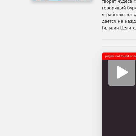
творят чудеса 
говорящий буру
я работаю на «
дается не кажд
Гильдии Целите
playlist not found or 