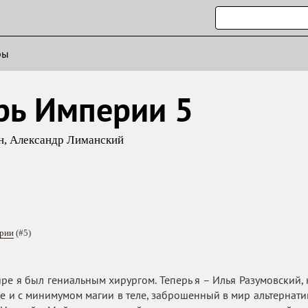
ры
рь Империи 5
н
,
Александр Лиманский
рии
(#5)
ре я был гениальным хирургом. Теперь я – Илья Разумовский, 
е и с минимумом магии в теле, заброшенный в мир альтернати