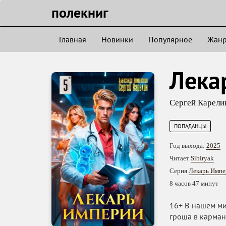
полекниг
Главная
Новинки
Популярное
Жан
Лека
Сергей Карели
ПОПАДАНЦЫ
Год выхода:
2025
Читает
Sibiryak
Серия
Лекарь Импе
8 часов 47 минут
16+ В нашем ми
гроша в карман