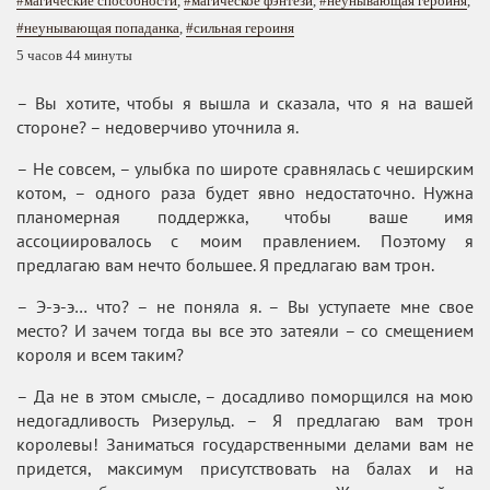
#магические способности
,
#магическое фэнтези
,
#неунывающая героиня
,
#неунывающая попаданка
,
#сильная героиня
5 часов 44 минуты
– Вы хотите, чтобы я вышла и сказала, что я на вашей
стороне? – недоверчиво уточнила я.
– Не совсем, – улыбка по широте сравнялась с чеширским
котом, – одного раза будет явно недостаточно. Нужна
планомерная поддержка, чтобы ваше имя
ассоциировалось с моим правлением. Поэтому я
предлагаю вам нечто большее. Я предлагаю вам трон.
– Э-э-э… что? – не поняла я. – Вы уступаете мне свое
место? И зачем тогда вы все это затеяли – со смещением
короля и всем таким?
– Да не в этом смысле, – досадливо поморщился на мою
недогадливость Ризерульд. – Я предлагаю вам трон
королевы! Заниматься государственными делами вам не
придется, максимум присутствовать на балах и на