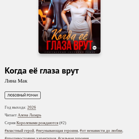
Когда её глаза врут
Лина Мак
ЛЮБОВНЫЙ РОМАН
Год выхода:
2026
Читает
Алена Лазарь
Серия
Королевами рождаются
(#2)
#властный герой
,
#неунывающая героиня
,
#от ненависти до любви
,
#противостояние характеров
,
#сильная героиня