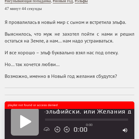
#неунывающая попаданка
,
#новый год
,
#эльфы
47 минут 44 секунды
Я провалилась в новый мир с сыном и встретила эльфа.
Выяснилось, что муж не захотел пойти с нами и решил
остаться на Земле, а нам… нам надо устраиваться.
И все хорошо – эльф буквально взял нас под опеку.
Но… так хочется любви…
Возможно, именно в Новый год желания сбудутся?
playlist not found or access denied
овый год по-эльфийски, или Желания дол
0:00
0:00