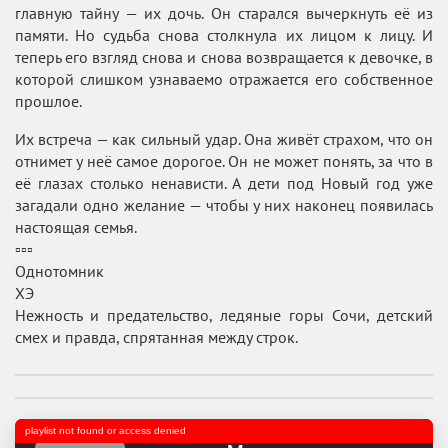
главную тайну — их дочь. Он старался вычеркнуть её из
памяти. Но судьба снова столкнула их лицом к лицу. И
теперь его взгляд снова и снова возвращается к девочке, в
которой слишком узнаваемо отражается его собственное
прошлое.
Их встреча — как сильный удар. Она живёт страхом, что он
отнимет у неё самое дорогое. Он не может понять, за что в
её глазах столько ненависти. А дети под Новый год уже
загадали одно желание — чтобы у них наконец появилась
настоящая семья.
▫️▫️▫️
Однотомник
ХЭ
Нежность и предательство, ледяные горы Сочи, детский
смех и правда, спрятанная между строк.
playlist not found or access denied