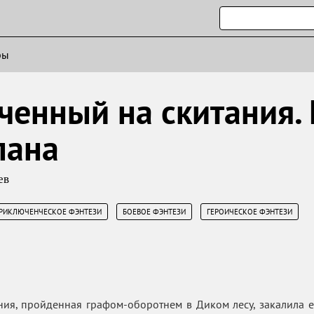
ры
ченный на скитания. 
лана
ев
,
,
РИКЛЮЧЕНЧЕСКОЕ ФЭНТЕЗИ
БОЕВОЕ ФЭНТЕЗИ
ГЕРОИЧЕСКОЕ ФЭНТЕЗИ
я, пройденная графом-оборотнем в Диком лесу, закалила ег