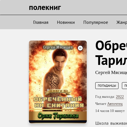
полекниг
Главная
Новинки
Популярное
Жан
Обре
Тари
Сергей Мясищ
,
ПОПАДАНЦЫ
П
Год выхода:
2022
Читает
Авточтец
14 часов 10 минут
Школа выживани