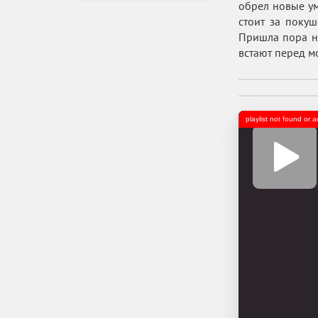
обрел новые ум
стоит за поку
Пришла пора на
встают перед м
playlist not found or 