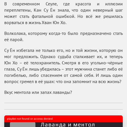
В современном Сеуле, где красота и иллюзии
переплетены, Кан Су Ён знала, что один неверный шаг
может стать фатальной ошибкой. Но всё же решилась
ворваться в жизнь Хван Юн Хо.
Волколака, которому когда-то было предназначено стать
её парой.
Су Ён избегала не только его, но и той жизни, которую он
мог предложить. Однако судьба сталкивает их, и теперь
Юн Хо – её телохранитель. Смотря в его угольно-чёрные
глаза, Су Ён лишь убедилась – этот мужчина станет либо её
погибелью, либо спасением от самой себя. И лишь один
вопрос гремел в её ушах: что она запомнит на всю жизнь?
Вкус ментола или запах лаванды?
playlist not found or access denied
Лаванда и ментол