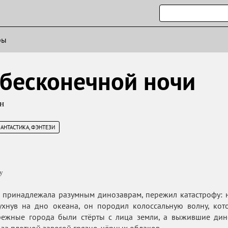
ры
 бесконечной ночи
н
АНТАСТИКА, ФЭНТЕЗИ
у
ь принадлежала разумным динозаврам, пережил катастрофу: н
ухнув на дно океана, он породил колоссальную волну, кот
режные города были стёрты с лица земли, а выжившие дин