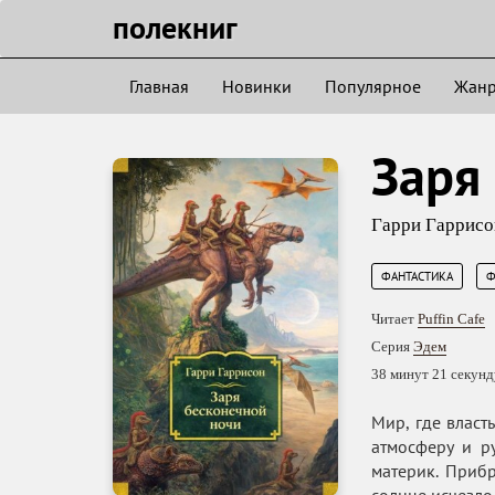
полекниг
Главная
Новинки
Популярное
Жан
Заря
Гарри Гаррисо
,
ФАНТАСТИКА
Ф
Читает
Puffin Cafe
Серия
Эдем
38 минут 21 секунд
Мир, где власт
атмосферу и р
материк. Приб