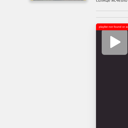
солнце исчезло
playlist not found or 