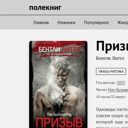
полекниг
Главная
Новинки
Популярное
Жан
Приз
Бентли Литтл
УЖАСЫ, МИСТИКА
Год выхода:
2025
Читает
Олег Булдак
16 часов 55 минут
Однажды пастор
совсем скоро г
которой еще н