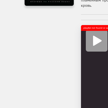
пламенным про
кровь.
playlist not found or 