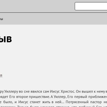
ры
ыв
ов
у Уиллеру во сне явился сам Иисус Христос. Он вышел к нему в
рядет Его второе пришествие. А Уиллер, Его первый приближе
е было, и Иисус станет жить в ней… Потрясенный пастор не