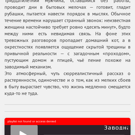
Тридцатилетний мужчина, оставшийся без работы,
проводит дни в бытовых мелочах — готовит, гладит
рубашки, пытается навести порядок в мыслях. Обычное
течение времени нарушает странный звонок: неизвестная
женщина настойчиво требует ровно «десять минут», будто
между ними есть невидимая связь. На фоне этих
тревожных разговоров пропадает домашний кот, а в
окрестностях появляется ощущение скрытой трещины в
привычной реальности — с загадочным «проходом»,
пустующим домом и птицей, чьё пение похоже на
заводимый механизм.
Это атмосферный, чуть сюрреалистичный рассказ о
растерянности, одиночестве и о том, как из мелких сбоев
в быту вырастает чувство, что жизнь медленно смещается
куда-то не туда.
playlist not found or access denied
Заводная 