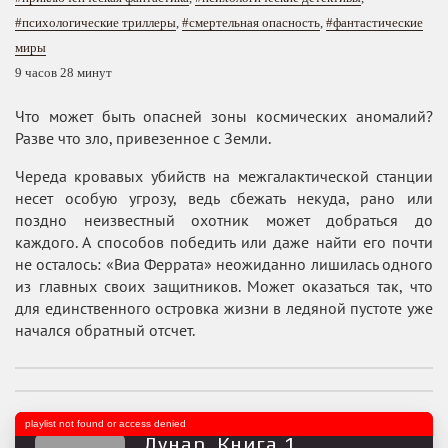
#психологические триллеры
,
#смертельная опасность
,
#фантастические
миры
9 часов 28 минут
Что может быть опасней зоны космических аномалий?
Разве что зло, привезенное с Земли.
Череда кровавых убийств на межгалактической станции
несет особую угрозу, ведь сбежать некуда, рано или
поздно неизвестный охотник может добраться до
каждого. А способов победить или даже найти его почти
не осталось: «Виа Феррата» неожиданно лишилась одного
из главных своих защитников. Может оказаться так, что
для единственного островка жизни в ледяной пустоте уже
начался обратный отсчет.
playlist not found or access denied
Лунар. Книга 1