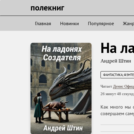
полекниг
Главная
Новинки
Популярное
Жан
На л
Андрей Штин
ФАНТАСТИКА, ФЭНТ
Читает
Денис Офиц
26 минут 48 секунд
Как много мы с
совершаем саму