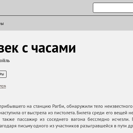
ры
век с часами
ойль
ЕРЫ
йчук
 прибывшего на станцию Рагби, обнаружили тело неизвестно
ь наступила от выстрела из пистолета. Билета среди его вещей
а также пассажир из соседнего вагона бесследно исчезли.
агодаря письму одного из участников разыгравшейся в пути д