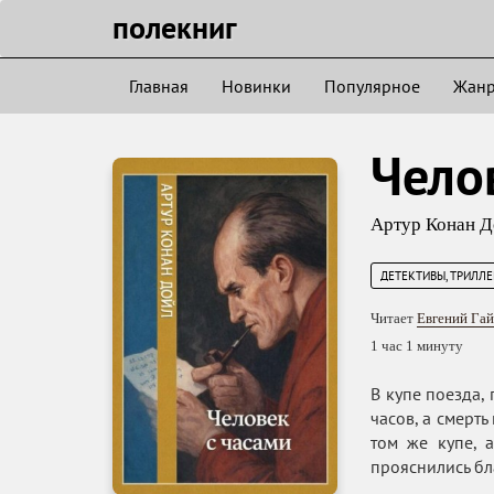
полекниг
Главная
Новинки
Популярное
Жан
Чело
Артур Конан Д
ДЕТЕКТИВЫ, ТРИЛЛ
Читает
Евгений Га
1 час 1 минуту
В купе поезда,
часов, а смерт
том же купе, 
прояснились бл