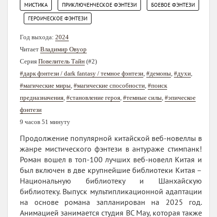
,
,
МИСТИКА
ПРИКЛЮЧЕНЧЕСКОЕ ФЭНТЕЗИ
БОЕВОЕ ФЭНТЕЗИ
,
ГЕРОИЧЕСКОЕ ФЭНТЕЗИ
Год выхода:
2024
Читает
Владимир Овуор
Серия
Повелитель Тайн
(#2)
#дарк фэнтези / dark fantasy / темное фэнтези
,
#демоны
,
#духи
,
#магические миры
,
#магические способности
,
#поиск
предназначения
,
#становление героя
,
#темные силы
,
#эпическое
фэнтези
9 часов 51 минуту
Продолжение популярной китайской веб-новеллы в
жанре мистического фэнтези в антураже стимпанк!
Роман вошел в топ-100 лучших веб-новелл Китая и
был включен в две крупнейшие библиотеки Китая –
Национальную библиотеку и Шанхайскую
библиотеку. Выпуск мультипликационной адаптации
на основе романа запланирован на 2025 год.
Анимацией занимается студия BC May, которая также