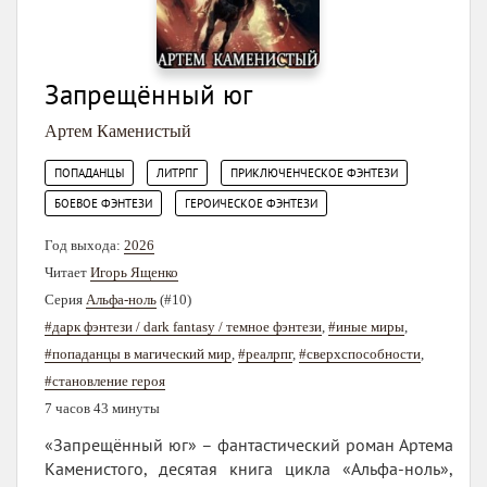
Запрещённый юг
Артем Каменистый
,
,
,
ПОПАДАНЦЫ
ЛИТРПГ
ПРИКЛЮЧЕНЧЕСКОЕ ФЭНТЕЗИ
,
БОЕВОЕ ФЭНТЕЗИ
ГЕРОИЧЕСКОЕ ФЭНТЕЗИ
Год выхода:
2026
Читает
Игорь Ященко
Серия
Альфа-ноль
(#10)
#дарк фэнтези / dark fantasy / темное фэнтези
,
#иные миры
,
#попаданцы в магический мир
,
#реалрпг
,
#сверхспособности
,
#становление героя
7 часов 43 минуты
«Запрещённый юг» – фантастический роман Артема
Каменистого, десятая книга цикла «Альфа-ноль»,