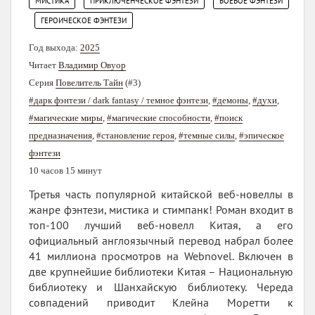
,
,
МИСТИКА
ПРИКЛЮЧЕНЧЕСКОЕ ФЭНТЕЗИ
БОЕВОЕ ФЭНТЕЗИ
,
ГЕРОИЧЕСКОЕ ФЭНТЕЗИ
Год выхода:
2025
Читает
Владимир Овуор
Серия
Повелитель Тайн
(#3)
#дарк фэнтези / dark fantasy / темное фэнтези
,
#демоны
,
#духи
,
#магические миры
,
#магические способности
,
#поиск
предназначения
,
#становление героя
,
#темные силы
,
#эпическое
фэнтези
10 часов 15 минут
Третья часть популярной китайской веб-новеллы в
жанре фэнтези, мистика и стимпанк! Роман входит в
топ-100 лучший веб-новелл Китая, а его
официальный англоязычный перевод набрал более
41 миллиона просмотров на Webnovel. Включен в
две крупнейшие библиотеки Китая – Национальную
библиотеку и Шанхайскую библиотеку. Череда
совпадений приводит Клейна Моретти к