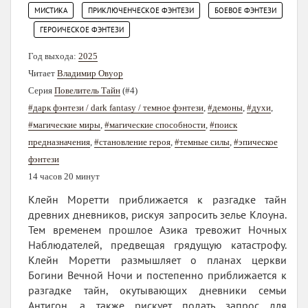
,
,
МИСТИКА
ПРИКЛЮЧЕНЧЕСКОЕ ФЭНТЕЗИ
БОЕВОЕ ФЭНТЕЗИ
,
ГЕРОИЧЕСКОЕ ФЭНТЕЗИ
Год выхода:
2025
Читает
Владимир Овуор
Серия
Повелитель Тайн
(#4)
#дарк фэнтези / dark fantasy / темное фэнтези
,
#демоны
,
#духи
,
#магические миры
,
#магические способности
,
#поиск
предназначения
,
#становление героя
,
#темные силы
,
#эпическое
фэнтези
14 часов 20 минут
Клейн Моретти приближается к разгадке тайн
древних дневников, рискуя запросить зелье Клоуна.
Тем временем прошлое Азика тревожит Ночных
Наблюдателей, предвещая грядущую катастрофу.
Клейн Моретти размышляет о планах церкви
Богини Вечной Ночи и постепенно приближается к
разгадке тайн, окутывающих дневники семьи
Антигон, а также рискует подать запрос для