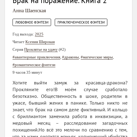
Брак на поражение. Книга 2
Анна Шаенская
,
ЛЮБОВНОЕ ФЭНТЕЗИ
ПРИКЛЮЧЕНЧЕСКОЕ ФЭНТЕЗИ
Год выхода:
2025
Читает
Ксения Широкая
Серия
Проклятье на удачу
(#2)
#авантюрные приключения
,
#драконы
,
#магические миры
,
#романтическое фэнтези
9 часов 35 минут
Хотите выйти замуж за красавца-дракона?
Прокляните его!В моём случае сработало
безотказно. Общественность в шоке, родители в
ужасе, бывший жених в панике. Только никто не
знает, что брак на самом деле фиктивный. И кольцо
с бриллиантом заменила работа в инквизиции, а
медовый месяц – расследование загадочных
похищений.Но всё это мелочи по сравнению с тем,
что за нами охотится маньяк, копирующий убийства