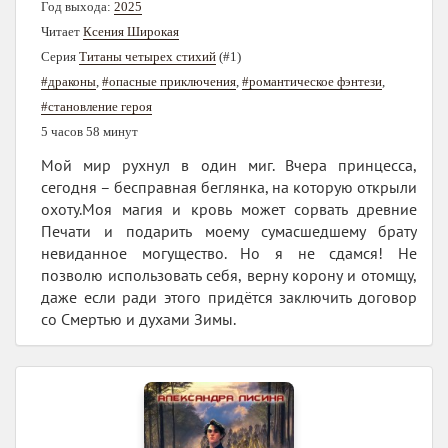
Год выхода:
2025
Читает
Ксения Широкая
Серия
Титаны четырех стихий
(#1)
#драконы
,
#опасные приключения
,
#романтическое фэнтези
,
#становление героя
5 часов 58 минут
Мой мир рухнул в один миг. Вчера принцесса,
сегодня – бесправная беглянка, на которую открыли
охоту.Моя магия и кровь может сорвать древние
Печати и подарить моему сумасшедшему брату
невиданное могущество. Но я не сдамся! Не
позволю использовать себя, верну корону и отомщу,
даже если ради этого придётся заключить договор
со Смертью и духами Зимы.