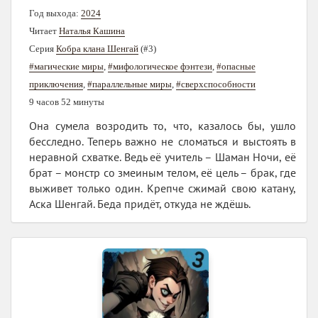
Год выхода:
2024
Читает
Наталья Кашина
Серия
Кобра клана Шенгай
(#3)
#магические миры
,
#мифологическое фэнтези
,
#опасные
приключения
,
#параллельные миры
,
#сверхспособности
9 часов 52 минуты
Она сумела возродить то, что, казалось бы, ушло
бесследно. Теперь важно не сломаться и выстоять в
неравной схватке. Ведь её учитель – Шаман Ночи, её
брат – монстр со змеиным телом, её цель – брак, где
выживет только один. Крепче сжимай свою катану,
Аска Шенгай. Беда придёт, откуда не ждёшь.