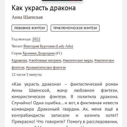
Как украсть дракона
Анна Шаенская
,
ЛЮБОВНОЕ ФЭНТЕЗИ
ПРИКЛЮЧЕНЧЕСКОЕ ФЭНТЕЗИ
Год выхода:
2022
Читает
Виктория Буртовая (Lady Arfa)
Серия
Хроники Дхаргарии
(#1)
#драконы
,
#любовные интриги
,
#магические миры
,
#магическое
фэнтези
,
#романтическое фэнтези
12 часов 3 минуты
«Как украсть дракона» – фантастический роман
Анны Шаенской, жанр любовное фэнтези,
юмористическое фэнтези. Я похитила дракона.
Случайно! Одна ошибка… и вот, я фиктивная невеста
командира Драконьей гвардии. Ах, меня ещё в
контрабандисты записали и казнить хотят?
Прекрасно! Что говорите? Помогу в расследовании,