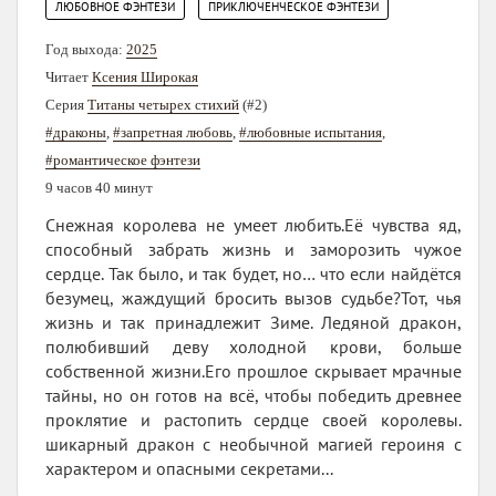
,
ЛЮБОВНОЕ ФЭНТЕЗИ
ПРИКЛЮЧЕНЧЕСКОЕ ФЭНТЕЗИ
Год выхода:
2025
Читает
Ксения Широкая
Серия
Титаны четырех стихий
(#2)
#драконы
,
#запретная любовь
,
#любовные испытания
,
#романтическое фэнтези
9 часов 40 минут
Снежная королева не умеет любить.Её чувства яд,
способный забрать жизнь и заморозить чужое
сердце. Так было, и так будет, но… что если найдётся
безумец, жаждущий бросить вызов судьбе?Тот, чья
жизнь и так принадлежит Зиме. Ледяной дракон,
полюбивший деву холодной крови, больше
собственной жизни.Его прошлое скрывает мрачные
тайны, но он готов на всё, чтобы победить древнее
проклятие и растопить сердце своей королевы.
шикарный дракон с необычной магией героиня с
характером и опасными секретами...