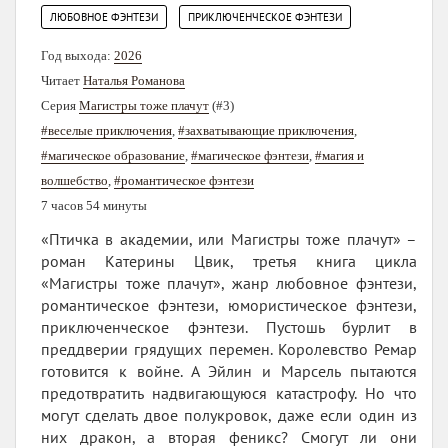
,
ЛЮБОВНОЕ ФЭНТЕЗИ
ПРИКЛЮЧЕНЧЕСКОЕ ФЭНТЕЗИ
Год выхода:
2026
Читает
Наталья Романова
Серия
Магистры тоже плачут
(#3)
#веселые приключения
,
#захватывающие приключения
,
#магическое образование
,
#магическое фэнтези
,
#магия и
волшебство
,
#романтическое фэнтези
7 часов 54 минуты
«Птичка в академии, или Магистры тоже плачут» –
роман Катерины Цвик, третья книга цикла
«Магистры тоже плачут», жанр любовное фэнтези,
романтическое фэнтези, юмористическое фэнтези,
приключенческое фэнтези. Пустошь бурлит в
преддверии грядущих перемен. Королевство Ремар
готовится к войне. А Эйлин и Марсель пытаются
предотвратить надвигающуюся катастрофу. Но что
могут сделать двое полукровок, даже если один из
них дракон, а вторая феникс? Смогут ли они