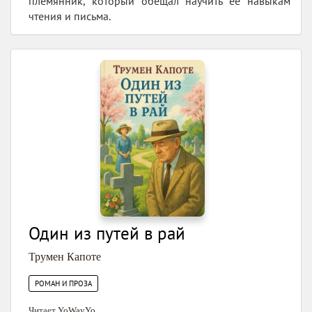
племянник, который обещал научить её навыкам
чтения и письма.
Один из путей в рай
Трумен Капоте
РОМАН И ПРОЗА
Читает
YoWayYo