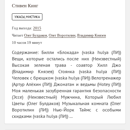
Стивен Кинг
УЖАСЫ, МИСТИКА
Год выхода:
2015
Читает
Олег Булдаков
,
Олег Воротилин
,
Владимир Князев
10 часов 19 минут
Содержание: Билли «Блокада» (vaska hulya (ЛИ))
Вещи, которые остались после них (Неизвестный)
Высокая зеленая трава - соавтор Хилл Джо
(Владимир Князев) Стоянка (vaska hulya (ЛИ))
Человек с брюшком (vaska hulya (ЛИ)) Велотренажер
(Артур Алёхин (ЛИ)) Джонатан и ведьмы (Hotey (ЛИ))
Моя маленькая зазубренная гарантия безопасности
(Эссе) (Неизвестный) Мужчина, Который Любил
Цветы (Олег Булдаков) Музыкальная комната (Олег
Воротилин (ЛИ)) Нью-Йорк Таймс с особыми
скидками (vaska hulya (ЛИ)) ...