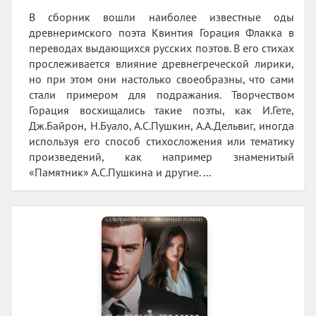
В сборник вошли наиболее известные оды
древнеримского поэта Квинтия Горация Флакка в
переводах выдающихся русских поэтов. В его стихах
прослеживается влияние древнегреческой лирики,
но при этом они настолько своеобразны, что сами
стали примером для подражания. Творчеством
Горация восхищались такие поэты, как И.Гете,
Дж.Байрон, Н.Буало, А.С.Пушкин, А.А.Дельвиг, иногда
используя его способ стихосложения или тематику
произведений, как например знаменитый
«Памятник» А.С.Пушкина и другие. ...