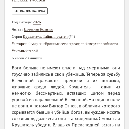
БОЕВАЯ ФАНТАСТИКА
Год выхода:
2026
Читает
Вячеслав Булавин
Серия
Крушитель. Тайны предтеч
(#4)
#авторский мир
,
#нейронные сети
,
#реалрпг
,
#сверхспособности
,
#сильный герой
6 часов 23 минуты
Боги больше не имеют власти над смертными, они
трусливо забились в свои убежища. Теперь за судьбу
Вселенной сражаются предтечи и их потомки,
живущие среди людей. Крушитель – один из
немногих бессмертных, вставших щитом перед
угрозой из параллельной Вселенной. Но один в поле
не воин. А потому Виктор Огнев, в обличии которого
скрывается бывший убийца богов, вынужден искать
союзников, даже если они – архидемоны. Сможет ли
Крушитель убедить Владыку Преисподней встать на