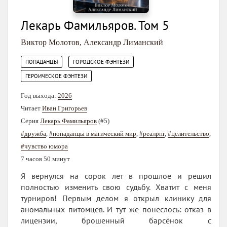
Лекарь Фамильяров. Том 5
Виктор Молотов
,
Александр Лиманский
,
,
ПОПАДАНЦЫ
ГОРОДСКОЕ ФЭНТЕЗИ
ГЕРОИЧЕСКОЕ ФЭНТЕЗИ
Год выхода:
2026
Читает
Иван Григорьев
Серия
Лекарь Фамильяров
(#5)
#дружба
,
#попаданцы в магический мир
,
#реалрпг
,
#целительство
,
#чувство юмора
7 часов 50 минут
Я вернулся на сорок лет в прошлое и решил
полностью изменить свою судьбу. Хватит с меня
турниров! Первым делом я открыл клинику для
аномальных питомцев. И тут же понеслось: отказ в
лицензии, брошенный барсёнок с