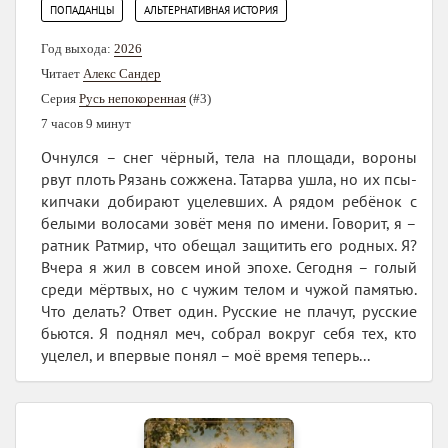
,
ПОПАДАНЦЫ
АЛЬТЕРНАТИВНАЯ ИСТОРИЯ
Год выхода:
2026
Читает
Алекс Сандер
Серия
Русь непокоренная
(#3)
7 часов 9 минут
Очнулся – снег чёрный, тела на площади, вороны
рвут плоть Рязань сожжена. Татарва ушла, но их псы-
кипчаки добирают уцелевших. А рядом ребёнок с
белыми волосами зовёт меня по имени. Говорит, я –
ратник Ратмир, что обещал защитить его родных. Я?
Вчера я жил в совсем иной эпохе. Сегодня – голый
среди мёртвых, но с чужим телом и чужой памятью.
Что делать? Ответ один. Русские не плачут, русские
бьются. Я поднял меч, собрал вокруг себя тех, кто
уцелел, и впервые понял – моё время теперь...