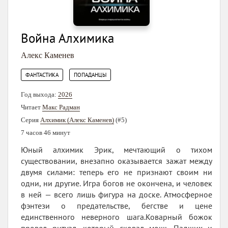
Война Алхимика
Алекс Каменев
,
ФАНТАСТИКА
ПОПАДАНЦЫ
Год выхода:
2026
Читает
Макс Радман
Серия
Алхимик (Алекс Каменев)
(#5)
7 часов 46 минут
Юный алхимик Эрик, мечтающий о тихом
существовании, внезапно оказывается зажат между
двумя силами: теперь его не признают своим ни
одни, ни другие. Игра богов не окончена, и человек
в ней — всего лишь фигура на доске. Атмосферное
фэнтези о предательстве, бегстве и цене
единственного неверного шага.Коварный божок
провел ритуал, который сковал мощь Падших и