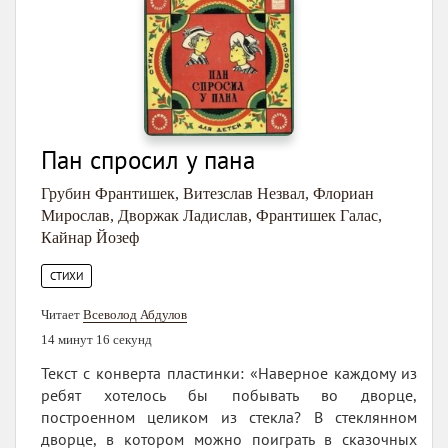
Пан спросил у пана
Грубин Франтишек
,
Витезслав Незвал
,
Флориан
Мирослав
,
Дворжак Ладислав
,
Франтишек Галас
,
Кайнар Йозеф
СТИХИ
Читает
Всеволод Абдулов
14 минут 16 секунд
Текст с конверта пластинки: «Наверное каждому из
ребят хотелось бы побывать во дворце,
построенном целиком из стекла? В стеклянном
дворце, в котором можно поиграть в сказочных