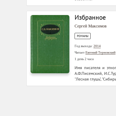
Избранное
Сергей Максимов
РОМАНЫ
Год выхода:
2014
Читает
Евгений Терновский
1 день 2 часа
Имя писателя и этно
А.Ф.Писемский, И.С.Т
"Лесная глушь", "Сибир