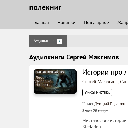
полекниг
Главная
Новинки
Популярное
Жан
Аудиокниги
4
Аудиокниги Сергей Максимов
Истории про л
Сергей Максимов
,
Саш
УЖАСЫ, МИСТИКА
Читает
Дмитрий Горячкин
3 часа 28 минут
Мистические истории на
Stedarina.