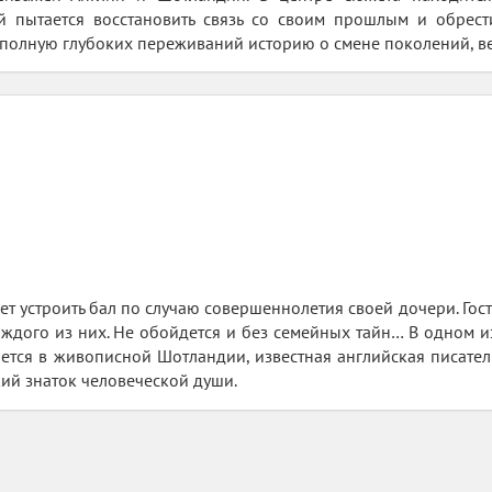
 пытается восстановить связь со своим прошлым и обрест
о полную глубоких переживаний историю о смене поколений, в
т устроить бал по случаю совершеннолетия своей дочери. Госте
аждого из них. Не обойдется и без семейных тайн… В одном 
ется в живописной Шотландии, известная английская писател
кий знаток человеческой души.