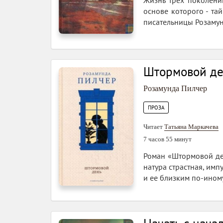
Жизнь трех поколени
основе которого - та
писательницы Розамун
Штормовой д
Розамунда Пилчер
ПРОЗА
Читает
Татьяна Маркачева
7 часов 55 минут
Роман «Штормовой ден
натура страстная, имп
и ее близким по-иному