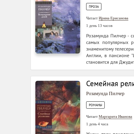
ПРОЗА
Читает
Ирина Ерисанова
1 день 13 часов
Розамунда Пилчер - с
самых популярных р
знаменитому телесери
Англии, в пансионе 
становится для Джудит
Семейная рел
Розамунда Пилчер
РОМАНЫ
Читает
Маргарита Иванова
1 день 4 часа