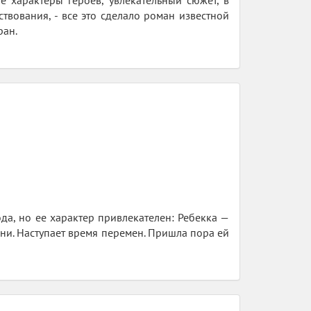
е характеры героев, увлекательный сюжет, в
ствования, - все это сделало роман известной
ран.
да, но ее характер привлекателен: Ребекка —
зни. Наступает время перемен. Пришла пора ей