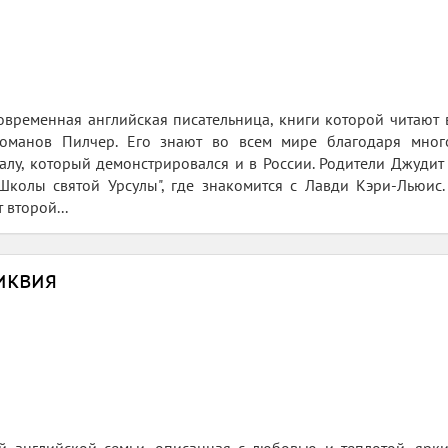
овременная английская писательница, книги которой читают 
оманов Пилчер. Его знают во всем мире благодаря мног
алу, который демонстрировался и в России. Родители Джудит 
"Школы святой Урсулы", где знакомится с Лавди Кэри-Льюис
 второй...
иквия