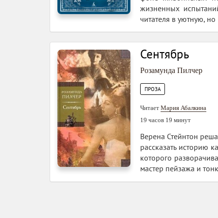
жизненных испытаний
читателя в уютную, н
Сентябрь
Розамунда Пилчер
ПРОЗА
Читает
Мария Абалкина
19 часов 19 минут
Верена Стейнтон решае
рассказать историю к
которого разворачива
мастер пейзажа и тон