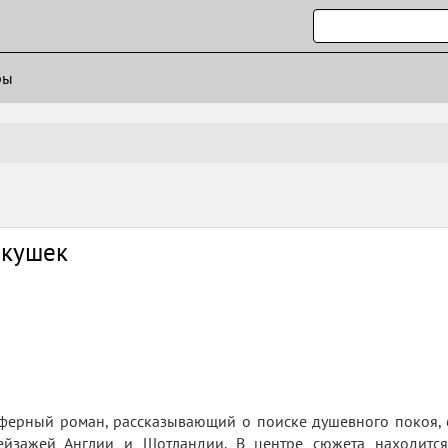
ры
акушек
сферный роман, рассказывающий о поиске душевного покоя, 
йзажей Англии и Шотландии. В центре сюжета находится