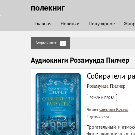
полекниг
Главная
Новинки
Популярное
Жан
Аудиокниги
7
Аудиокниги Розамунда Пилчер
Собиратели р
Розамунда Пилчер
РОМАН И ПРОЗА
Читает
Светлана Кравец
1 день 4 часа
Трогательный и атмо
фоне живописных пе