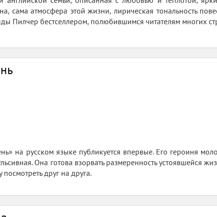
й английской семьи, описанная с любовью и теплотой, ярки
йна, сама атмосфера этой жизни, лирическая тональность пове
ды Пилчер бестселлером, полюбившимся читателям многих ст
ень
ь» на русском языке публикуется впервые. Его героиня моло
ульсивная. Она готова взорвать размеренность устоявшейся жи
 посмотреть друг на друга.