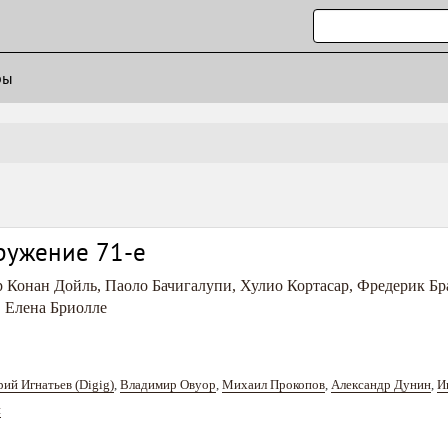
ры
ружение 71-е
р Конан Дойль
,
Паоло Бачигалупи
,
Хулио Кортасар
,
Фредерик Бр
,
Елена Бриолле
ий Игнатьев (Digig)
,
Владимир Овуор
,
Михаил Прокопов
,
Александр Дунин
,
И
н