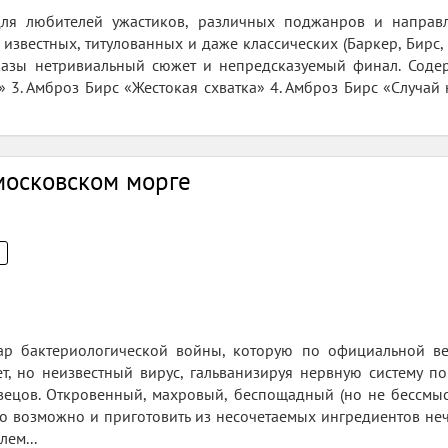
для любителей ужастиков, различных поджанрoв и направ
известных, титулованных и даже классических (Баркер, Бирс, 
казы нетривиальный сюжет и непредсказуемый финал. Содер
 3. Амброз Бирс «Жестокая схватка» 4. Амброз Бирс «Случай 
московском морге
гар бактериологической войны, которую по официальной в
ет, но неизвестный вирус, гальванизируя нервную систему 
вецов. Откровенный, махровый, беспощадный (но не бессмыс
ько возможно и приготовить из несочетаемых ингредиентов неч
ем...