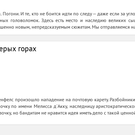
. Погони. И те, кто не боится идти по следу — даже если за у
ных головоломок. Здесь есть место и наследию великих с
ршенно новым, непредсказуемым сюжетам. Мы отправляемся на 
Серых горах
нфелс произошло нападение на почтовую карету. Разбойники
очку по имени Мелисса д`Акку, наследницу аристократическо
вочку, но бандитам не нравится идея иметь дело с такой ценн