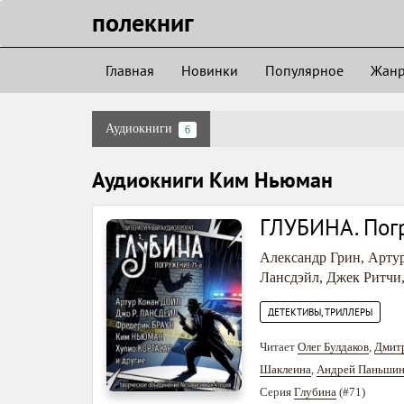
полекниг
Главная
Новинки
Популярное
Жан
Аудиокниги
6
Аудиокниги Ким Ньюман
ГЛУБИНА. Пог
Александр Грин
,
Арту
Лансдэйл
,
Джек Ритчи
ДЕТЕКТИВЫ, ТРИЛЛЕРЫ
Читает
Олег Булдаков
,
Дмитр
Шаклеина
,
Андрей Паньши
Серия
Глубина
(#71)