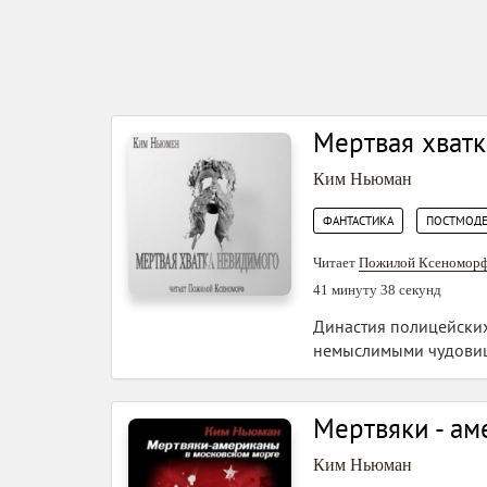
Мертвая хват
Ким Ньюман
,
ФАНТАСТИКА
ПОСТМОД
Читает
Пожилой Ксеномор
41 минуту 38 секунд
Династия полицейски
немыслимыми чудовища
Мертвяки - ам
Ким Ньюман