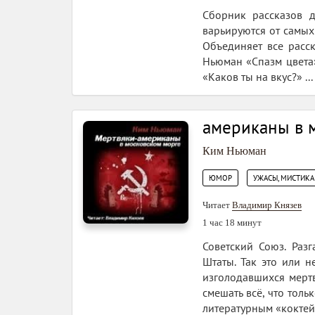
Сборник рассказов 
варьируются от самых 
Объединяет все расс
Ньюман «Спазм цвета»
«Каков ты на вкус?» ...
американы в 
Ким Ньюман
,
ЮМОР
УЖАСЫ, МИСТИКА
Читает
Владимир Князев
1 час 18 минут
Советский Союз. Раз
Штаты. Так это или н
изголодавшихся мерт
смешать всё, что тол
литературным «коктейл