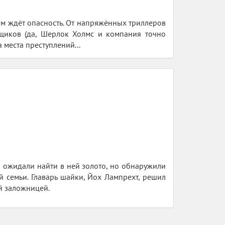
глом ждёт опасность. От напряжённых триллеров
ыщиков (да, Шерлок Холмс и компания точно
места преступлений...
 ожидали найти в ней золото, но обнаружили
й семьи. Главарь шайки, Йох Лампрехт, решил
ой заложницей.