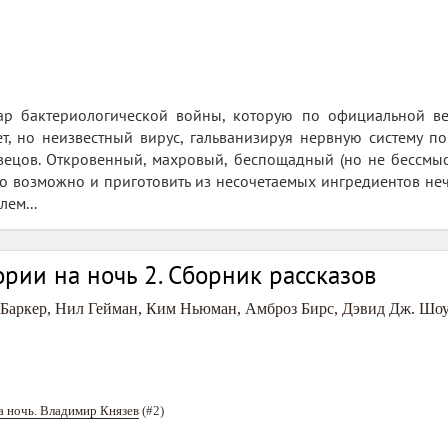
гар бактериологической войны, которую по официальной в
ет, но неизвестный вирус, гальванизируя нервную систему 
вецов. Откровенный, махровый, беспощадный (но не бессмыс
ько возможно и приготовить из несочетаемых ингредиентов неч
ем...
рии на ночь 2. Сборник рассказов
Баркер
,
Нил Гейман
,
Ким Ньюман
,
Амброз Бирс
,
Дэвид Дж. Шоу
 ночь. Владимир Князев
(#2)