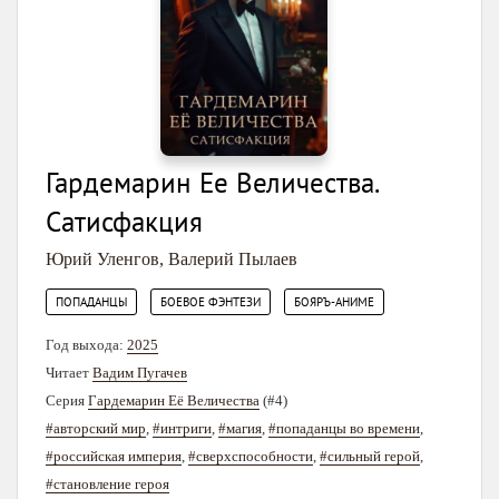
Гардемарин Ее Величества.
Сатисфакция
Юрий Уленгов
,
Валерий Пылаев
,
,
ПОПАДАНЦЫ
БОЕВОЕ ФЭНТЕЗИ
БОЯРЪ-АНИМЕ
Год выхода:
2025
Читает
Вадим Пугачев
Серия
Гардемарин Её Величества
(#4)
#авторский мир
,
#интриги
,
#магия
,
#попаданцы во времени
,
#российская империя
,
#сверхспособности
,
#сильный герой
,
#становление героя