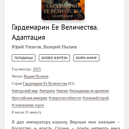
Гардемарин Ее Величества.
Адаптация
Юрий Уленгов
,
Валерий Пылаев
,
,
ПОПАДАНЦЫ
БОЕВОЕ ФЭНТЕЗИ
БОЯРЪ-АНИМЕ
Год выхода:
2025
Читает
Вадим Пугачев
Серия
Гардемарин Её Величества
(#2)
#авторский мир
,
#интриги
,
#магия
,
#попаданцы во времени
,
#российская империя
,
#сверхспособности
,
#сильный герой
,
#становление героя
8 часов 31 минуту
Я дал императору корону. Верным мне князьям –
богатство и власть. Стране – почти четверть века