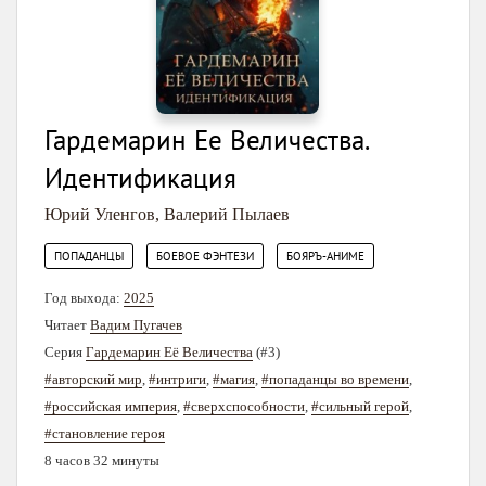
Гардемарин Ее Величества.
Идентификация
Юрий Уленгов
,
Валерий Пылаев
,
,
ПОПАДАНЦЫ
БОЕВОЕ ФЭНТЕЗИ
БОЯРЪ-АНИМЕ
Год выхода:
2025
Читает
Вадим Пугачев
Серия
Гардемарин Её Величества
(#3)
#авторский мир
,
#интриги
,
#магия
,
#попаданцы во времени
,
#российская империя
,
#сверхспособности
,
#сильный герой
,
#становление героя
8 часов 32 минуты