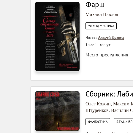
Фарш
Михаил Павлов
УЖАСЫ, МИСТИКА
Читает
Андрей Кравец
1 час 11 минут
Место преступления — е
Сборник: Лаби
Олег Кожин
,
Максим 
Штуренков
,
Василий С
,
ФАНТАСТИКА
S.T.A.L.K.E.R