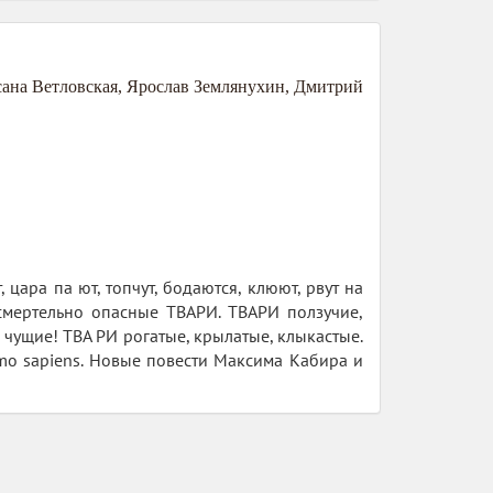
ана Ветловская
,
Ярослав Землянухин
,
Дмитрий
цара па ют, топчут, бодаются, клюют, рвут на
смертельно опасные ТВАРИ. ТВАРИ ползучие,
чущие! ТВА РИ рогатые, крылатые, клыкастые.
mo sapiens. Новые повести Максима Кабира и