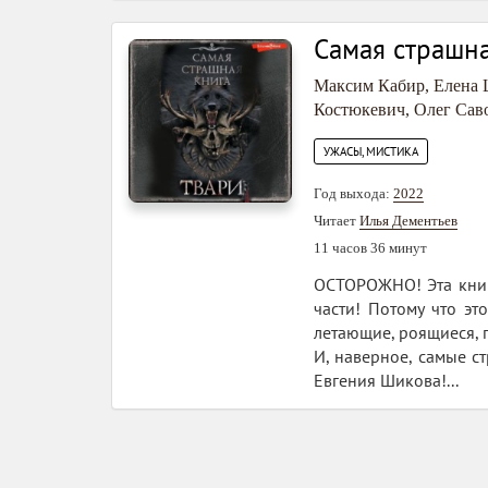
Самая страшна
Максим Кабир
,
Елена
Костюкевич
,
Олег Сав
УЖАСЫ, МИСТИКА
Год выхода:
2022
Читает
Илья Дементьев
11 часов 36 минут
ОСТОРОЖНО! Эта книга
части! Потому что э
летающие, роящиеся, 
И, наверное, самые с
Евгения Шикова!...