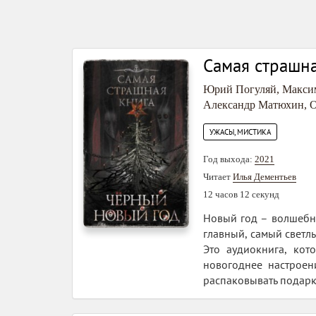
Самая страшна
Юрий Погуляй
,
Макси
Александр Матюхин
,
О
УЖАСЫ, МИСТИКА
Год выхода:
2021
Читает
Илья Дементьев
12 часов 12 секунд
Новый год – волшебны
главный, самый светл
Это аудиокнига, кот
новогоднее настроен
распаковывать подарки