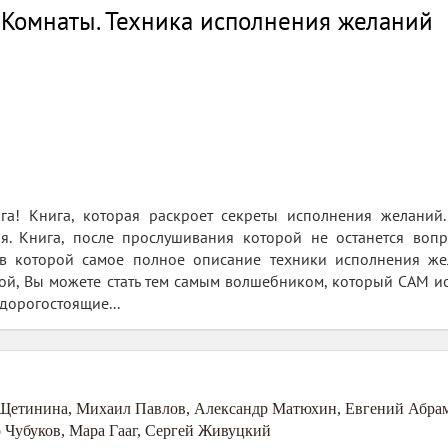
 Комнаты. Техника исполнения желаний
ига! Книга, которая раскроет секреты исполнения желаний
я. Книга, после прослушивания которой не останется воп
в которой самое полное описание техники исполнения же
й, Вы можете стать тем самым волшебником, который САМ ис
дорогостоящие...
 Щетинина
,
Михаил Павлов
,
Александр Матюхин
,
Евгений Абра
 Чубуков
,
Мара Гааг
,
Сергей Живуцкий