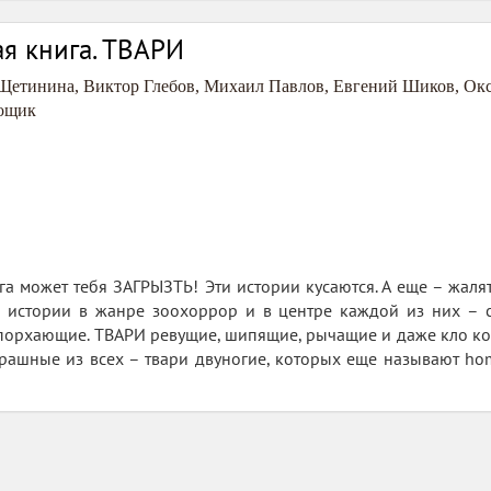
я книга. ТВАРИ
 Щетинина
,
Виктор Глебов
,
Михаил Павлов
,
Евгений Шиков
,
Окс
ощик
 может тебя ЗАГРЫЗТЬ! Эти истории кусаются. А еще – жалят, 
то истории в жанре зоохоррор и в центре каждой из них – 
порхающие. ТВАРИ ревущие, шипящие, рычащие и даже кло ко 
трашные из всех – твари двуногие, которых еще называют ho