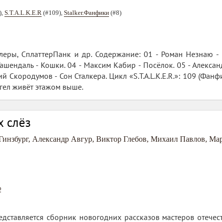
),
S.T.A.L.K.E.R
(#109),
Stalker.Фанфики
(#8)
леры, СплаттерПанк и др. Содержание: 01 - Роман Незнаю - 
ашендаль - Кошки. 04 - Максим Кабир - Посёлок. 05 - Алексан
й Скородумов - Сон Сталкера. Цикл «S.T.A.L.K.E.R.»: 109 (Фанфи
нгел живёт этажом выше.
х слёз
Гинзбург
,
Александр Авгур
,
Виктор Глебов
,
Михаил Павлов
,
Мар
ф
дставляется сборник новогодних рассказов мастеров отечес