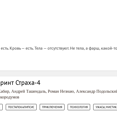
сть. Кровь — есть. Тела — отсутствуют. Не тела, а фарш, какой-то
ринт Страха-4
Кабир
,
Андрей Ташендаль
,
Роман Незнаю
,
Александр Подольски
кородумов
,
,
,
,
.
ПОСТАПОКАЛИПСИС
ПРИКЛЮЧЕНИЯ
ПСИХОЛОГИЯ
УЖАСЫ, МИСТИК