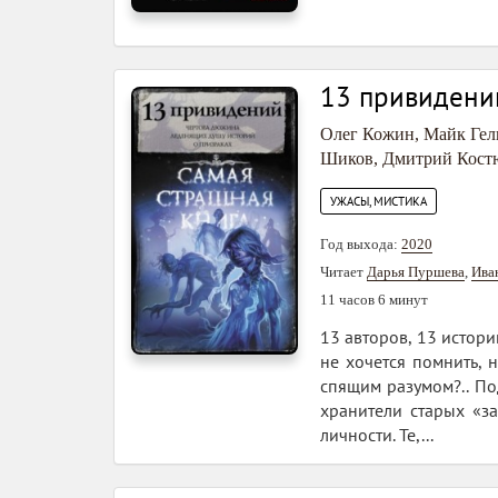
13 привидени
Олег Кожин
,
Майк Гел
Шиков
,
Дмитрий Кост
УЖАСЫ, МИСТИКА
Год выхода:
2020
Читает
Дарья Пуршева
,
Ива
11 часов 6 минут
13 авторов, 13 истори
не хочется помнить, 
спящим разумом?.. По
хранители старых «з
личности. Те,...