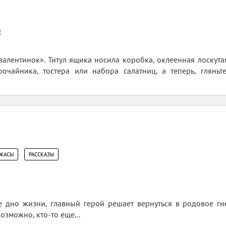
n
алентинок». Титул ящика носила коробка, оклеенная лоскута
рочайника, тостера или набора салатниц, а теперь, гляньт
,
УЖАСЫ
РАССКАЗЫ
 дно жизни, главный герой решает вернуться в родовое гне
озможно, кто-то еще...