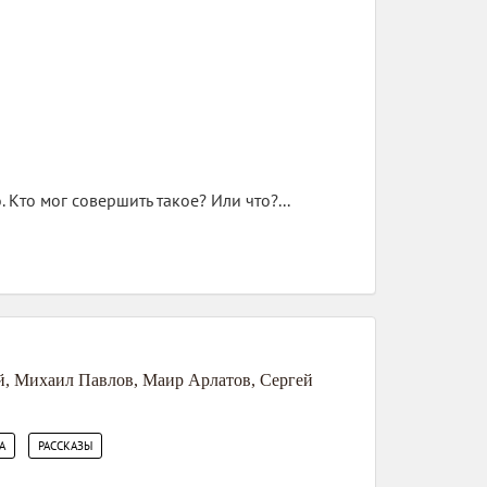
. Кто мог совершить такое? Или что?...
й
,
Михаил Павлов
,
Маир Арлатов
,
Сергей
,
А
РАССКАЗЫ