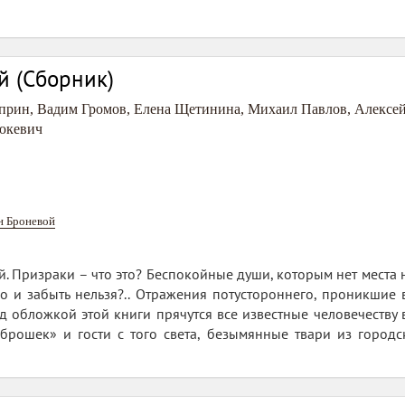
й (Сборник)
прин
,
Вадим Громов
,
Елена Щетинина
,
Михаил Павлов
,
Алексе
юкевич
н Броневой
й. Призраки – что это? Беспокойные души, которым нет места н
но и забыть нельзя?.. Отражения потустороннего, проникшие
д обложкой этой книги прячутся все известные человечеству
аброшек» и гости с того света, безымянные твари из город