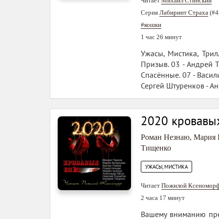
Читает
Михаил Стинский
Серия
Лабиринт Страха
(#4
#кошки
1 час 26 минут
Ужасы, Мистика, Трил
Призыв. 03 - Андрей Т
Спасённые. 07 - Васили
Сергей Штуренков - А
2020 кровавы
Роман Незнаю
,
Мария 
Тищенко
УЖАСЫ, МИСТИКА
Читает
Пожилой Ксеномор
2 часа 17 минут
Вашему вниманию пре