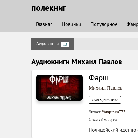
полекниг
Главная
Новинки
Популярное
Жан
Аудиокниги
13
Аудиокниги Михаил Павлов
Фарш
Михаил Павлов
УЖАСЫ, МИСТИКА
Читает
Vampirum777
1 час 23 минуты
Полицейский идёт по с