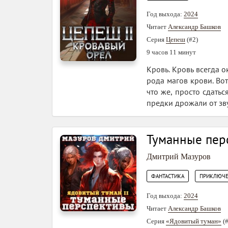
Год выхода:
2024
Читает
Александр Башков
Серия
Цепеш
(#2)
9 часов 11 минут
Кровь. Кровь всегда 
рода магов крови. Вот
что же, просто сдать
предки дрожали от зву
Туманные пер
Дмитрий Мазуров
,
ФАНТАСТИКА
ПРИКЛЮЧЕ
Год выхода:
2024
Читает
Александр Башков
Серия
«Ядовитый туман»
(#