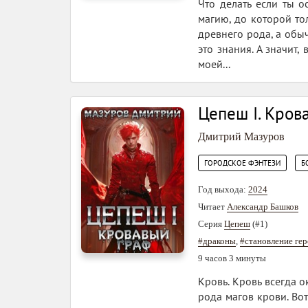
Что делать если ты о
магию, до которой то
древнего рода, а обыч
это знания. А значит
моей...
Цепеш I. Кров
Дмитрий Мазуров
,
ГОРОДСКОЕ ФЭНТЕЗИ
Б
Год выхода:
2024
Читает
Александр Башков
Серия
Цепеш
(#1)
#драконы
,
#становление гер
9 часов 3 минуты
Кровь. Кровь всегда 
рода магов крови. Вот