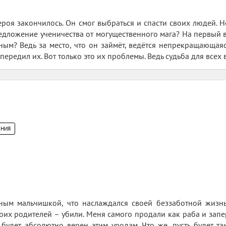
роя закончилось. Он смог выбраться и спасти своих людей. Но
едложение ученичества от могущественного мага? На первый вз
ным? Ведь за место, что он займёт, ведётся непрекращающая
ередил их. Вот только это их проблемы. Ведь судьба для всех в
НИЯ
ным мальчишкой, что наслаждался своей беззаботной жизнь
их родителей – убили. Меня самого продали как раба и заперл
о будет абсолютно верен этим уродам. Что же, пусть будет та