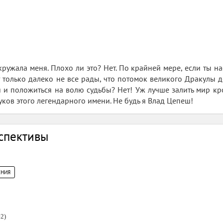
окружала меня. Плохо ли это? Нет. По крайней мере, если ты 
 только далеко не все рады, что потомок великого Дракулы до
ся и положиться на волю судьбы? Нет! Уж лучше залить мир кр
ков этого легендарного имени. Не будь я Влад Цепеш!
спективы
НИЯ
2)