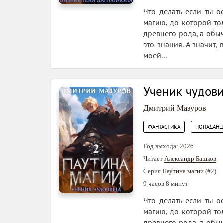
Что делать если ты о
магию, до которой то
древнего рода, а обыч
это знания. А значит
моей...
Ученик чудов
Дмитрий Мазуров
,
ФАНТАСТИКА
ПОПАДАН
Год выхода:
2026
Читает
Александр Башков
Серия
Паутина магии
(#2)
9 часов 8 минут
Что делать если ты о
магию, до которой то
древнего рода, а обыч