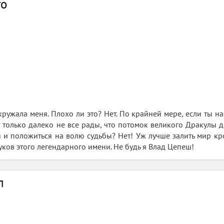
го
окружала меня. Плохо ли это? Нет. По крайней мере, если ты 
 только далеко не все рады, что потомок великого Дракулы до
ся и положиться на волю судьбы? Нет! Уж лучше залить мир кр
ков этого легендарного имени. Не будь я Влад Цепеш!
л