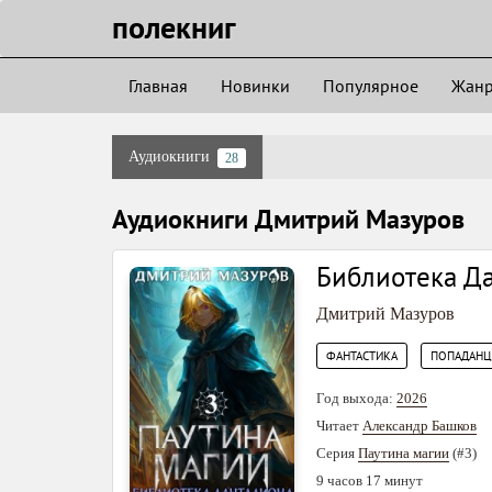
полекниг
Главная
Новинки
Популярное
Жан
Аудиокниги
28
Аудиокниги Дмитрий Мазуров
Библиотека Д
Дмитрий Мазуров
,
ФАНТАСТИКА
ПОПАДАН
Год выхода:
2026
Читает
Александр Башков
Серия
Паутина магии
(#3)
9 часов 17 минут