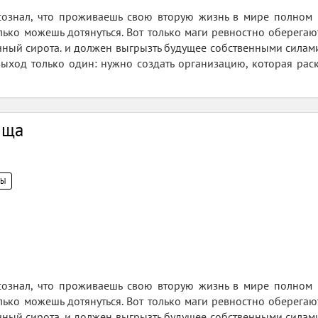
сознал, что проживаешь свою вторую жизнь в мире полном м
лько можешь дотянуться. Вот только маги ревностно оберегают
ный сирота. и должен выгрызть будущее собственными силами. 
, выход только один: нужно создать организацию, которая рас
ища
ЦЫ
сознал, что проживаешь свою вторую жизнь в мире полном м
лько можешь дотянуться. Вот только маги ревностно оберегают
ный сирота. и должен выгрызть будущее собственными силами. 