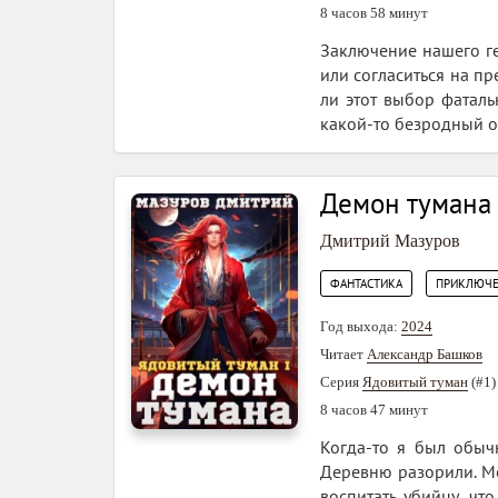
8 часов 58 минут
Заключение нашего ге
или согласиться на пр
ли этот выбор фаталь
какой-то безродный оп
Демон тумана
Дмитрий Мазуров
,
ФАНТАСТИКА
ПРИКЛЮЧЕ
Год выхода:
2024
Читает
Александр Башков
Серия
Ядовитый туман
(#1)
8 часов 47 минут
Когда-то я был обыч
Деревню разорили. Мо
воспитать убийцу, чт