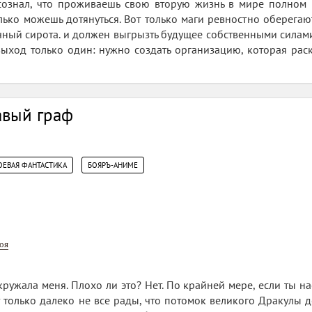
сознал, что проживаешь свою вторую жизнь в мире полном м
лько можешь дотянуться. Вот только маги ревностно оберегают
ный сирота. и должен выгрызть будущее собственными силами. 
, выход только один: нужно создать организацию, которая рас
авый граф
,
ОЕВАЯ ФАНТАСТИКА
БОЯРЪ-АНИМЕ
оя
окружала меня. Плохо ли это? Нет. По крайней мере, если ты 
 только далеко не все рады, что потомок великого Дракулы до