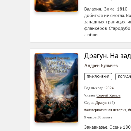
Валахия. Зима 1810–
добиться не смогла. В
западных границах и
фланкёров Стародубо
любви…
Драгун. На за
Андрей Булычев
,
ПРИКЛЮЧЕНИЯ
ПОПАДА
Год выхода:
2024
Читает
Сергей Уделов
Серия
Драгун
(#4)
#альтернативная история
,
#
9 часов 30 минут
Закавказье. Осень 18