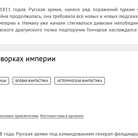
1811 годов. Русская армия, нанеся ряд поражений туркам 
ойна продолжалась, она требовала всё новых и новых людских и
мперии к Неману уже начали стягиваться дивизии непобеди
вского драгунского полка подпоручик Гончаров наслаждался
дворках империи
,
,
НЦЫ
БОЕВАЯ ФАНТАСТИКА
ИСТОРИЧЕСКАЯ ФАНТАСТИКА
военные приключения
,
#путешествия в прошлое
08 года. Русская армия под командованием генерал-фельдмар