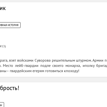
ик
ИВНАЯ ИСТОРИЯ
#13)
ага, взят войсками Суворова решительным штурмом. Армии по
. Место лейб-гвардии подле своего монарха, иполку бригад
баны– гвардейским егерям готовиться кпоходу!
абрость!
ЦЫ