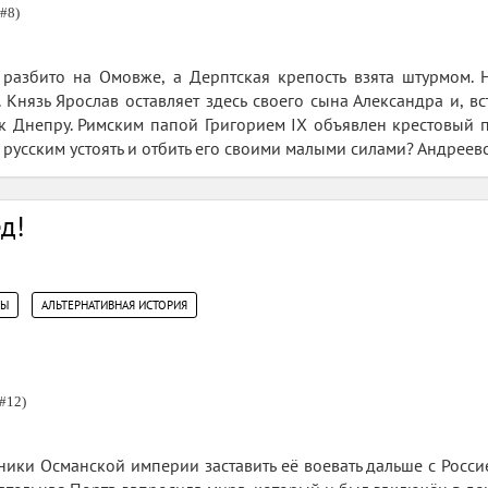
#8)
 разбито на Омовже, а Дерптская крепость взята штурмом. 
 Князь Ярослав оставляет здесь своего сына Александра и, в
 к Днепру. Римским папой Григорием IX объявлен крестовый 
 русским устоять и отбить его своими малыми силами? Андреев
ёд!
,
ЦЫ
АЛЬТЕРНАТИВНАЯ ИСТОРИЯ
#12)
ники Османской империи заставить её воевать дальше с Росс