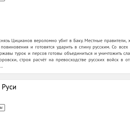
язь Цицианов вероломно убит в Баку. Местные правители, х
повиновения и готовятся ударить в спину русским. Со всех
ржавы турок и персов готовы объединиться и уничтожить сла
уворовски, строя расчёт на превосходстве русских войск в
..
 Руси
ЦЫ