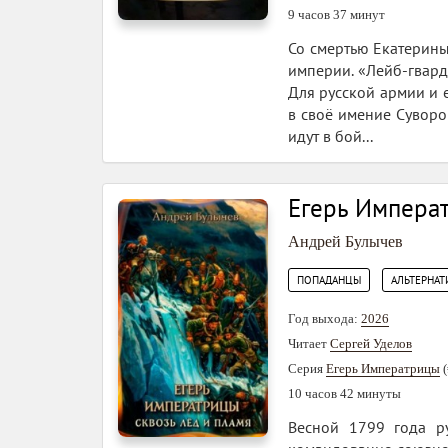
9 часов 37 минут
Со смертью Екатерин
империи. «Лейб-гвард
Для русской армии и 
в своё имение Суворо
идут в бой...
Егерь Императ
Андрей Булычев
,
ПОПАДАНЦЫ
АЛЬТЕРНАТ
Год выхода:
2026
Читает
Сергей Уделов
Серия
Егерь Императрицы
(
10 часов 42 минуты
Весной 1799 года р