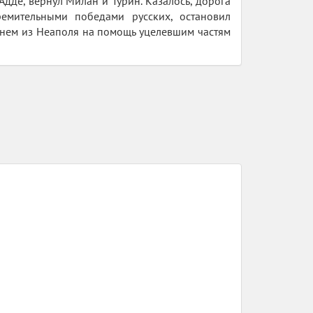
дде, вернул Милан и Турин. Казалось, дорога
емительными победами русских, остановил
менем из Неаполя на помощь уцелевшим частям