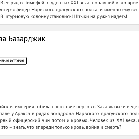
В её рядах Тимофей, студент из XXI века, попавший в это врем
унтер-офицер Нарвского драгунского полка, и именно ему вес
 В штурмовую колонну становись! Штыки на ружья надеть!
 за Базарджик
ИВНАЯ ИСТОРИЯ
сийская империя отбила нашествие персов в Закавказье и ведё
ставе у Аракса в рядах эскадрона Нарвского драгунского по
рвый офицерский чин потом и кровью. Человек из XXI века,
это – знать, что впереди только кровь, война и смерть?