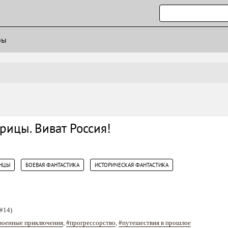
ры
рицы. Виват Россия!
,
,
НЦЫ
БОЕВАЯ ФАНТАСТИКА
ИСТОРИЧЕСКАЯ ФАНТАСТИКА
#14)
военные приключения
,
#прогрессорство
,
#путешествия в прошлое