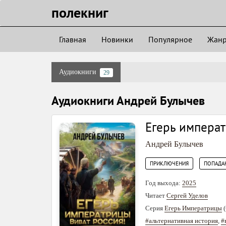
полекниг
Главная
Новинки
Популярное
Жан
Аудиокниги
29
Аудиокниги Андрей Булычев
Егерь императ
Андрей Булычев
,
ПРИКЛЮЧЕНИЯ
ПОПАДА
Год выхода:
2025
Читает
Сергей Уделов
Серия
Егерь Императрицы
(
#альтернативная история
,
#