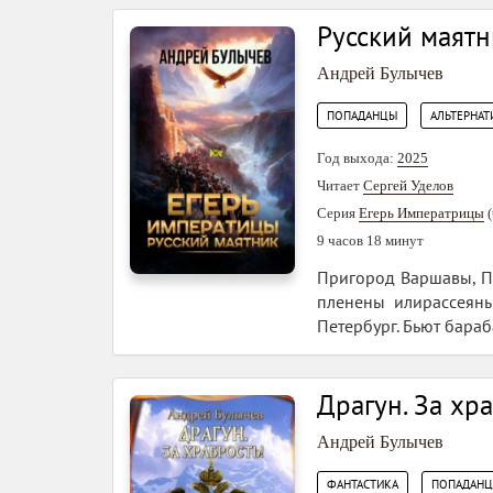
Русский маятн
Андрей Булычев
,
ПОПАДАНЦЫ
АЛЬТЕРНАТ
Год выхода:
2025
Читает
Сергей Уделов
Серия
Егерь Императрицы
(
9 часов 18 минут
Пригород Варшавы, Пр
пленены илирассеяны
Петербург. Бьют бара
Драгун. За хр
Андрей Булычев
,
ФАНТАСТИКА
ПОПАДАН