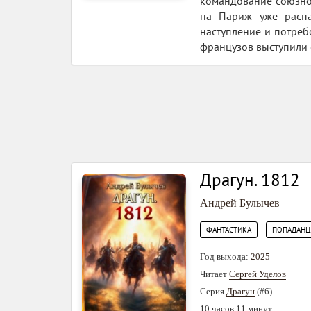
командование союзной
на Париж уже распа
наступление и потреб
французов выступили 
Драгун. 1812
Андрей Булычев
,
ФАНТАСТИКА
ПОПАДАН
Год выхода:
2025
Читает
Сергей Уделов
Серия
Драгун
(#6)
10 часов 11 минут