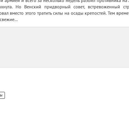
 армией и всего за несколько недель разбил противника на А
хнута. Но Венский придворный совет, встревоженный стр
овал вместо этого тратить силы на осады крепостей. Тем вре
свежие...
ЦЫ