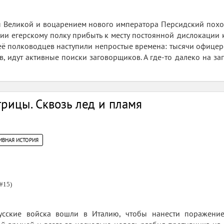
ы Великой и воцарением нового императора Персидский похо
ии егерскому полку прибыть к месту постоянной дислокации к
её полководцев наступили непростые времена: тысячи офицер
в, идут активные поиски заговорщиков. А где-то далеко на 
рицы. Сквозь лед и пламя
ИВНАЯ ИСТОРИЯ
#15)
усские войска вошли в Италию, чтобы нанести поражени