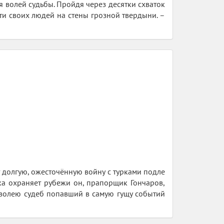
я волей судьбы. Пройдя через десятки схваток
ти своих людей на стены грозной твердыни. –
т долгую, ожесточённую войну с турками подле
лка охраняет рубежи он, прапорщик Гончаров,
 волею судеб попавший в самую гущу событий