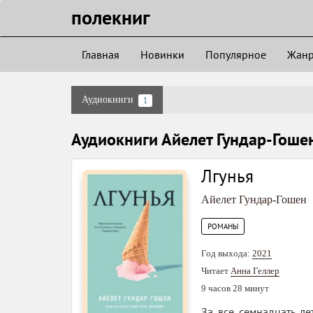
полекниг
Главная
Новинки
Популярное
Жан
Аудиокниги
1
Аудиокниги Айелет Гундар-Гоше
Лгунья
Айелет Гундар-Гошен
РОМАНЫ
Год выхода:
2021
Читает
Анна Геллер
9 часов 28 минут
За все семнадцать ле