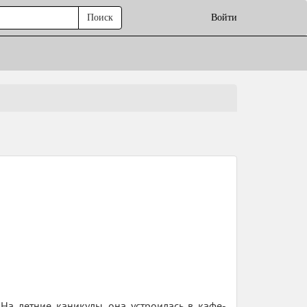
Поиск
Войти
 На летние каникулы она устроилась в кафе-