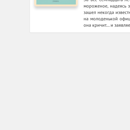
мороженое, надеясь з
зашел некогда извест
на молоденькой офици
она кричит… и заявляет