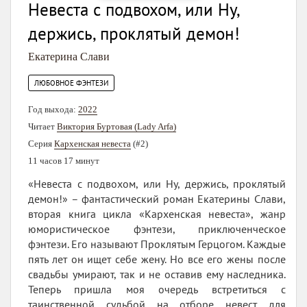
Невеста с подвохом, или Ну,
держись, проклятый демон!
Екатерина Слави
ЛЮБОВНОЕ ФЭНТЕЗИ
Год выхода:
2022
Читает
Виктория Буртовая (Lady Arfa)
Серия
Кархенская невеста
(#2)
11 часов 17 минут
«Невеста с подвохом, или Ну, держись, проклятый
демон!» – фантастический роман Екатерины Слави,
вторая книга цикла «Кархенская невеста», жанр
юмористическое фэнтези, приключенческое
фэнтези. Его называют Проклятым Герцогом. Каждые
пять лет он ищет себе жену. Но все его жены после
свадьбы умирают, так и не оставив ему наследника.
Теперь пришла моя очередь встретиться с
таинственной судьбой на отборе невест для