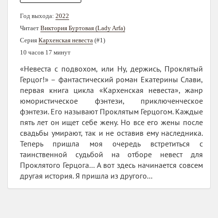
Год выхода:
2022
Читает
Виктория Буртовая (Lady Arfa)
Серия
Кархенская невеста
(#1)
10 часов 17 минут
«Невеста с подвохом, или Ну, держись, Проклятый
Герцог!» – фантастический роман Екатерины Слави,
первая книга цикла «Кархенская невеста», жанр
юмористическое фэнтези, приключенческое
фэнтези. Его называют Проклятым Герцогом. Каждые
пять лет он ищет себе жену. Но все его жены после
свадьбы умирают, так и не оставив ему наследника.
Теперь пришла моя очередь встретиться с
таинственной судьбой на отборе невест для
Проклятого Герцога… А вот здесь начинается совсем
другая история. Я пришла из другого...