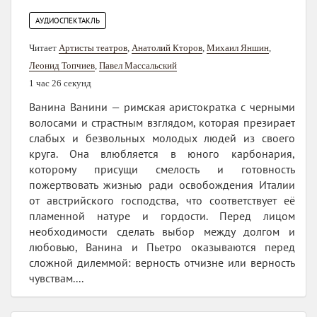
АУДИОСПЕКТАКЛЬ
Читает
Артисты теaтров
,
Анатолий Кторов
,
Михаил Яншин
,
Леонид Топчиев
,
Павел Массальский
1 час 26 секунд
Ванина Ванини — римская аристократка с черными
волосами и страстным взглядом, которая презирает
слабых и безвольных молодых людей из своего
круга. Она влюбляется в юного карбонария,
которому присущи смелость и готовность
пожертвовать жизнью ради освобождения Италии
от австрийского господства, что соответствует её
пламенной натуре и гордости. Перед лицом
необходимости сделать выбор между долгом и
любовью, Ванина и Пьетро оказываются перед
сложной дилеммой: верность отчизне или верность
чувствам....