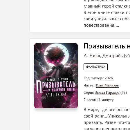
главный герой сталки
В этой книге ставки 
свои уникальные спос
повествования,...
Призыватель н
А. Никл
,
Дмитрий Дуб
ФАНТАСТИКА
Год выхода:
2026
Читает
Илья Маликов
Серия
Эпоха Гардара
(#8)
7 часов 41 минуту
В мире, где всё реша
свой ранг… Уникальны
призвать. Разве что-
государственного пере