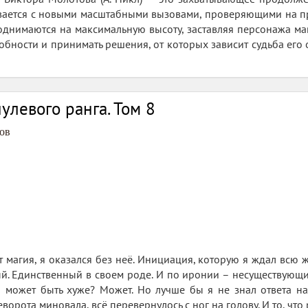
вается с новыми масштабными вызовами, проверяющими на про
поднимаются на максимальную высоту, заставляя персонажа ма
обности и принимать решения, от которых зависит судьба его
улевого ранга. Том 8
ов
ет магия, я оказался без неё. Инициация, которую я ждал всю
й. Единственный в своем роде. И по иронии – несуществующи
то может быть хуже? Может. Но лучше бы я не знал ответа на
ворота миновала, всё перевернулось с ног на голову. И то, что