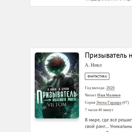
Призыватель н
А. Никл
ФАНТАСТИКА
Год выхода:
2026
Читает
Илья Маликов
Серия
Эпоха Гардара
(#7)
7 часов 40 минут
В мире, где всё реша
свой ранг… Уникальны