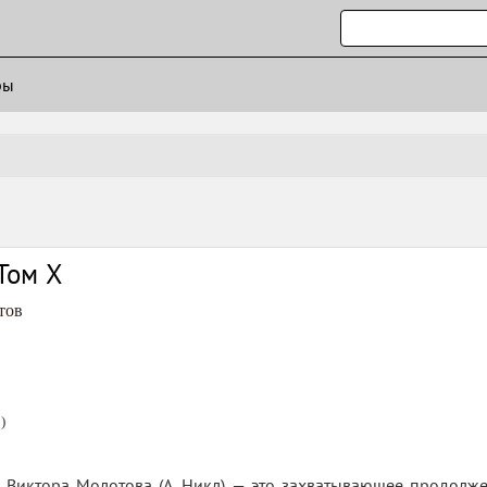
ры
Том X
тов
)
 Виктора Молотова (А. Никл) — это захватывающее продолже