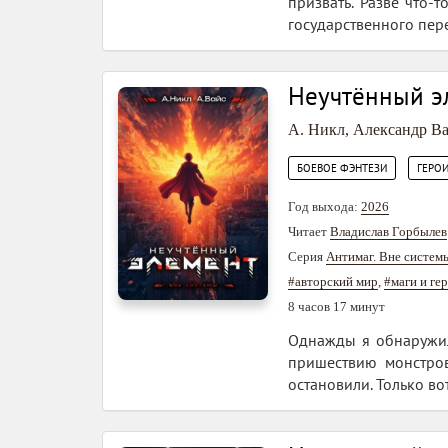
призвать. Разве что-
государственного пере
Неучтённый эл
А. Никл
,
Александр В
,
БОЕВОЕ ФЭНТЕЗИ
ГЕРО
Год выхода:
2026
Читает
Владислав Горбылев
Серия
Антимаг. Вне систем
#авторский мир
,
#маги и ге
8 часов 17 минут
Однажды я обнаружил,
пришествию монстров
остановили. Только во