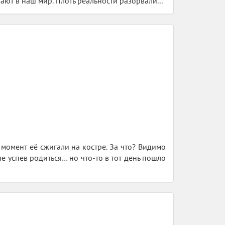
ают в наш мир. Плоть реальности разорвали...
т момент её сжигали на костре. За что? Видимо
не успев родиться… но что-то в тот день пошло