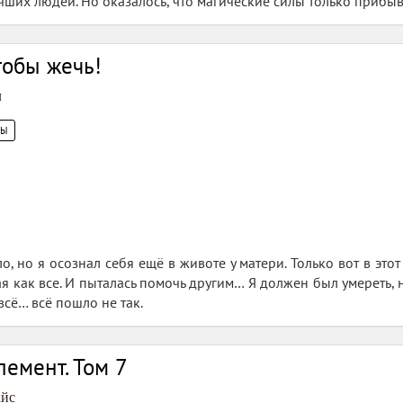
чших людей. Но оказалось, что магические силы только прибыв
тобы жечь!
л
ЦЫ
о, но я осознал себя ещё в животе у матери. Только вот в это
ая как все. И пыталась помочь другим… Я должен был умереть, 
всё… всё пошло не так.
емент. Том 7
айс