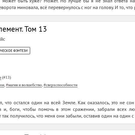
то может быть хуже? Может. Но лучше бы я не знал ответа на
ворота миновала, всё перевернулось с ног на голову. И то, что
емент. Том 13
айс
ИЧЕСКОЕ ФЭНТЕЗИ
ы
(#13)
рои
,
#магия и волшебство
,
#сверхспособности
 что остался один на всей Земле. Как оказалось, это не со
 и, боги, чтобы помочь в этом сражении, забрали всех л
т так получилось, что меня они забыли, оставив один на один 