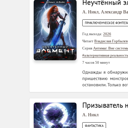
Неучтённый эл
А. Никл
,
Александр В
ПРИКЛЮЧЕНЧЕСКОЕ ФЭНТЕЗ
Год выхода:
2026
Читает
Владислав Горбылев
Серия
Антимаг. Вне систем
#альтернативная реальност
7 часов 50 минут
Однажды я обнаружил,
пришествию монстров
остановили. Только во
Призыватель н
А. Никл
ФАНТАСТИКА