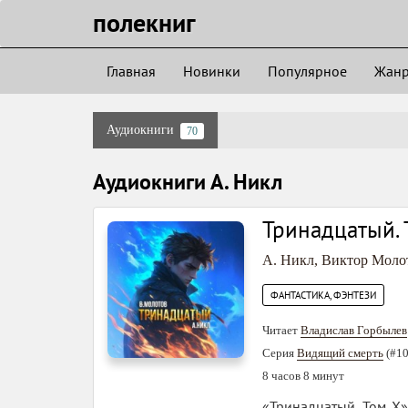
полекниг
Главная
Новинки
Популярное
Жан
Аудиокниги
70
Аудиокниги А. Никл
Тринадцатый. 
А. Никл
,
Виктор Моло
ФАНТАСТИКА, ФЭНТЕЗИ
Читает
Владислав Горбылев
Серия
Видящий смерть
(#10
8 часов 8 минут
«Тринадцатый. Том X»