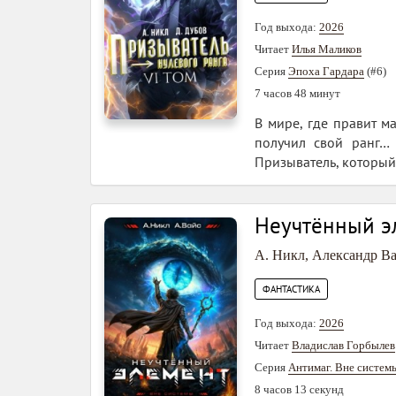
Год выхода:
2026
Читает
Илья Маликов
Серия
Эпоха Гардара
(#6)
7 часов 48 минут
В мире, где правит м
получил свой ранг…
Призыватель, который 
Неучтённый эл
А. Никл
,
Александр В
ФАНТАСТИКА
Год выхода:
2026
Читает
Владислав Горбылев
Серия
Антимаг. Вне систем
8 часов 13 секунд