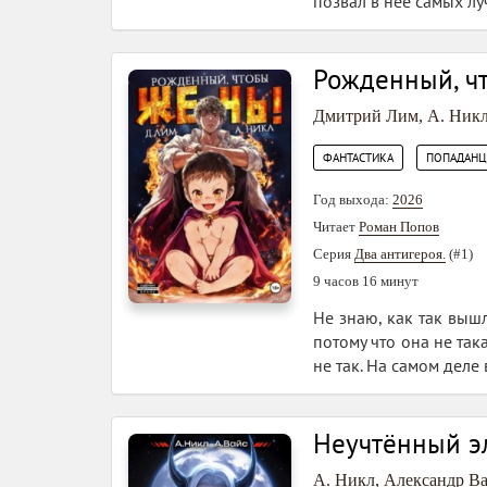
позвал в неё самых лу
Рожденный, ч
Дмитрий Лим
,
А. Ник
,
ФАНТАСТИКА
ПОПАДАН
Год выхода:
2026
Читает
Роман Попов
Серия
Два антигероя.
(#1)
9 часов 16 минут
Не знаю, как так вышл
потому что она не так
не так. На самом деле 
Неучтённый эл
А. Никл
,
Александр В