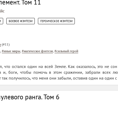
емент. Том 11
айс
,
,
И
БОЕВОЕ ФЭНТЕЗИ
ГЕРОИЧЕСКОЕ ФЭНТЕЗИ
ы
(#11)
ь
,
#иные миры
,
#магическое фэнтези
,
#сильный герой
 что остался один на всей Земле. Как оказалось, это не со
 и, боги, чтобы помочь в этом сражении, забрали всех л
т так получилось, что меня они забыли, оставив один на один 
улевого ранга. Том 6