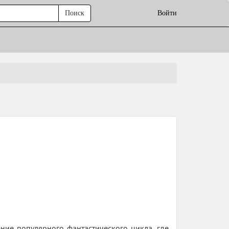
Поиск
Войти
ние популярного фантастического цикла, где