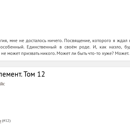
агия, мне не досталось ничего. Посвящение, которого я ждал 
 особенный. Единственный в своём роде. И, как назло, 
не может призвать никого. Может ли быть что-то хуже? Может. И
емент. Том 12
айс
ы
(#12)