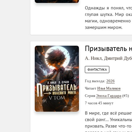
Однажды я понял, что
глупая шутка. Мир ок
магии, одновременно 
замершим миром.
Призыватель н
А. Никл
,
Дмитрий Дуб
ФАНТАСТИКА
Год выхода:
2026
Читает
Илья Маликов
Серия
Эпоха Гардара
(#5)
7 часов 45 минут
В мире, где всё реша
свой ранг… Уникальны
призвать. Разве что-