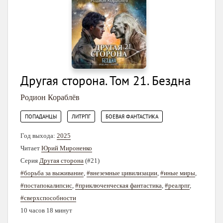
Другая сторона. Том 21. Бездна
Родион Кораблёв
,
,
ПОПАДАНЦЫ
ЛИТРПГ
БОЕВАЯ ФАНТАСТИКА
Год выхода:
2025
Читает
Юрий Мироненко
Серия
Другая сторона
(#21)
#борьба за выживание
,
#внеземные цивилизации
,
#иные миры
,
#постапокалипсис
,
#приключенческая фантастика
,
#реалрпг
,
#сверхспособности
10 часов 18 минут