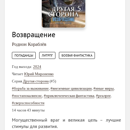
Возвращение
Родион Кораблёв
,
,
ПОПАДАНЦЫ
ЛИТРПГ
БОЕВАЯ ФАНТАСТИКА
Год выхода:
2024
Читает
Юрий Мироненко
Серия
Другая сторона
(#5)
#борьба за выживание
,
#внеземные цивилизации
,
#иные миры
,
#постапокалипсис
,
#приключенческая фантастика
,
#реалрпг
,
#сверхспособности
14 часов 43 минуты
Могущественный враг и великая цель – лучшие
стимулы для развития.