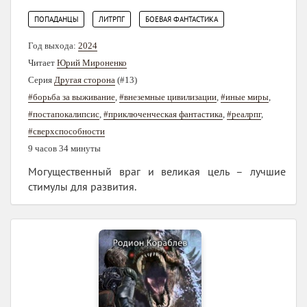
,
,
ПОПАДАНЦЫ
ЛИТРПГ
БОЕВАЯ ФАНТАСТИКА
Год выхода:
2024
Читает
Юрий Мироненко
Серия
Другая сторона
(#13)
#борьба за выживание
,
#внеземные цивилизации
,
#иные миры
,
#постапокалипсис
,
#приключенческая фантастика
,
#реалрпг
,
#сверхспособности
9 часов 34 минуты
Могущественный враг и великая цель – лучшие
стимулы для развития.