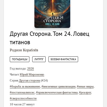
Другая Сторона. Том 24. Ловец
титанов
Родион Кораблёв
,
,
ПОПАДАНЦЫ
ЛИТРПГ
БОЕВАЯ ФАНТАСТИКА
Год выхода:
2026
Читает
Юрий Мироненко
Серия
Другая сторона
(#24)
#борьба за выживание
,
#внеземные цивилизации
,
#иные миры
,
#постапокалипсис
,
#приключенческая фантастика
,
#реалрпг
,
#сверхспособности
10 часов 27 минут