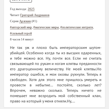
Год выхода:
2025
Читает
Григорий Андрианов
Серия
Арлекин
(#1)
#авторский мир
,
#магические миры
,
#политические интриги
,
#сильный герой
8 часов 14 минут
Не так уж и плохо быть императорским шутом-
убийцей. Особенно когда ты из высших одаренных,
и тебе можно все. Ну, почти все. Если не считать
связывающей по рукам и ногам клятвы преданности
его драгоценному величеству. Не моей клятвы.Но
император ошибся, и мои оковы рухнули. Теперь я
свободен. Хотя для этого мне пришлось умереть и
провести в небытие… постойте, сколько лет?
Впрочем, неважно сколько. Теперь ничего не
помешает мне возродить мой собственный клан,
право на который у меня отняли.Ну,...