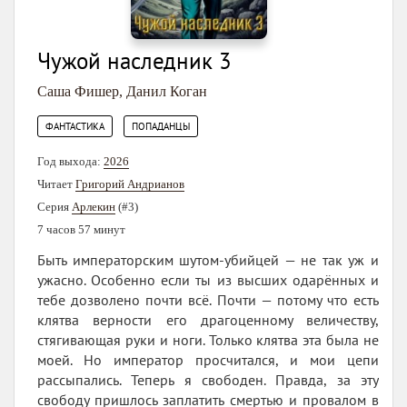
Чужой наследник 3
Саша Фишер
,
Данил Коган
,
ФАНТАСТИКА
ПОПАДАНЦЫ
Год выхода:
2026
Читает
Григорий Андрианов
Серия
Арлекин
(#3)
7 часов 57 минут
Быть императорским шутом-убийцей — не так уж и
ужасно. Особенно если ты из высших одарённых и
тебе дозволено почти всё. Почти — потому что есть
клятва верности его драгоценному величеству,
стягивающая руки и ноги. Только клятва эта была не
моей. Но император просчитался, и мои цепи
рассыпались. Теперь я свободен. Правда, за эту
свободу пришлось заплатить смертью и провалом в