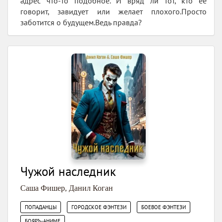
адрес что-то подобное. И вряд ли тот, кто ее
говорит, завидует или желает плохого.Просто
заботится о будущем.Ведь правда?
Чужой наследник
Саша Фишер
,
Данил Коган
,
,
,
ПОПАДАНЦЫ
ГОРОДСКОЕ ФЭНТЕЗИ
БОЕВОЕ ФЭНТЕЗИ
БОЯРЪ-АНИМЕ