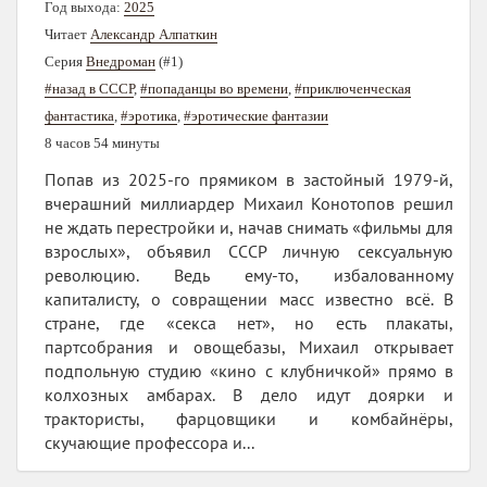
Год выхода:
2025
Читает
Александр Алпаткин
Серия
Внедроман
(#1)
#назад в СССР
,
#попаданцы во времени
,
#приключенческая
фантастика
,
#эротика
,
#эротические фантазии
8 часов 54 минуты
Попав из 2025-го прямиком в застойный 1979-й,
вчерашний миллиардер Михаил Конотопов решил
не ждать перестройки и, начав снимать «фильмы для
взрослых», объявил СССР личную сексуальную
революцию. Ведь ему-то, избалованному
капиталисту, о совращении масс известно всё. В
стране, где «секса нет», но есть плакаты,
партсобрания и овощебазы, Михаил открывает
подпольную студию «кино с клубничкой» прямо в
колхозных амбарах. В дело идут доярки и
трактористы, фарцовщики и комбайнёры,
скучающие профессора и...