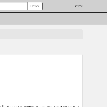
Поиск
Войти
 К. Маркса и видного деятеля германского и