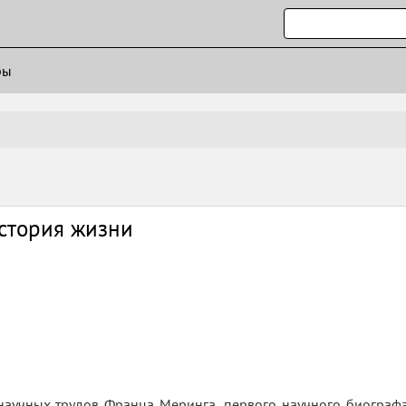
ры
стория жизни
научных трудов Франца Меринга, первого научного биографа